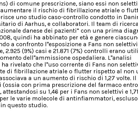
s) di comune prescrizione, siano essi non seletti
aumentare il rischio di fibrillazione atriale o flutt
ggerisce uno studio caso-controllo condotto in Dan
sitario di Aarhus, e collaboratori. Il team di ricerc
nazionale danese dei pazienti” con una prima diag
il 2008, quindi ha abbinato per età e genere ciascun
ndo a confronto l''esposizione a Fans non selettivi
e, 2.925 (9%) casi e 21.871 (7%) controlli erano util
momento dell''ammissione ospedaliera. L''analisi
 ha rivelato che l''uso corrente di Fans non seletti
 di fibrillazione atriale o flutter rispetto al non 
 associava a un aumento di rischio di 1,27 volte. Il
ri (ossia con prima prescrizione del farmaco entro
attestandosi su 1,46 per i Fans non selettivi e 1,71
i per le varie molecole di antinfiammatori, escluso 
o in questo studio.