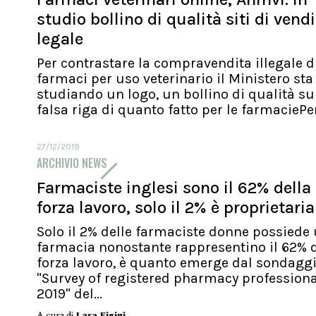
studio bollino di qualità siti di vend
legale
Per contrastare la compravendita illegale d
farmaci per uso veterinario il Ministero sta
studiando un logo, un bollino di qualità su
falsa riga di quanto fatto per le farmaciePer.
27/12/2019
ARCHIVIO NEWS
Farmaciste inglesi sono il 62% della
forza lavoro, solo il 2% è proprietaria
Solo il 2% delle farmaciste donne possiede
farmacia nonostante rappresentino il 62% d
forza lavoro, è quanto emerge dal sondagg
"Survey of registered pharmacy profession
2019" del...
A cura di
Lara Figini