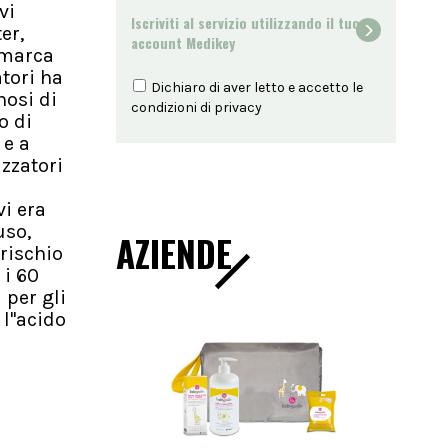
vi
Iscriviti al servizio utilizzando il tuo
er,
account Medikey
imarca
atori ha
Dichiaro di aver letto e accetto le
nosi di
condizioni di
privacy
o di
 e a
izzatori
vi era
uso,
AZIENDE
 rischio
 i 60
 per gli
l''acido