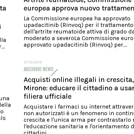
ita
europea approva nuovo trattame
La Commissione europea ha approvato
upadacitinib (Rinvoq) per il trattamento
i
dell'artrite reumatoide attiva di grado d
moderato a severoLa Commissione euro
lla
approvato upadacitinib (Rinvoq) per...
..
27/12/2019
ARCHIVIO NEWS
Acquisti online illegali in crescita,
Mirone: educare il cittadino a usa
filiera ufficiale
 una
ella
Acquistare i farmaci su internet attraver
io
non autorizzati è un fenomeno in conti
als
crescita e l'unica arma per contrastarlo 
l'educazione sanitaria e l'orientamento d
cittadini...