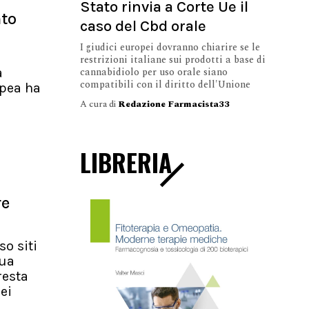
Stato rinvia a Corte Ue il
nto
caso del Cbd orale
I giudici europei dovranno chiarire se le
restrizioni italiane sui prodotti a base di
cannabidiolo per uso orale siano
a
compatibili con il diritto dell'Unione
pea ha
A cura di
Redazione Farmacista33
LIBRERIA
re
so siti
nua
resta
ei