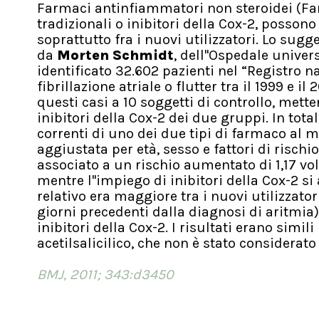
Farmaci antinfiammatori non steroidei (Fan
tradizionali o inibitori della Cox-2, possono 
soprattutto fra i nuovi utilizzatori. Lo su
da
Morten Schmidt
, dell''Ospedale univer
identificato 32.602 pazienti nel “Registro 
fibrillazione atriale o flutter tra il 1999 e 
questi casi a 10 soggetti di controllo, mette
inibitori della Cox-2 dei due gruppi. In total
correnti di uno dei due tipi di farmaco al 
aggiustata per età, sesso e fattori di rischio
associato a un rischio aumentato di 1,17 volte
mentre l''impiego di inibitori della Cox-2 si
relativo era maggiore tra i nuovi utilizzato
giorni precedenti dalla diagnosi di aritmia), 
inibitori della Cox-2. I risultati erano simil
acetilsalicilico, che non è stato considerat
BMJ, 2011; 343:d3450