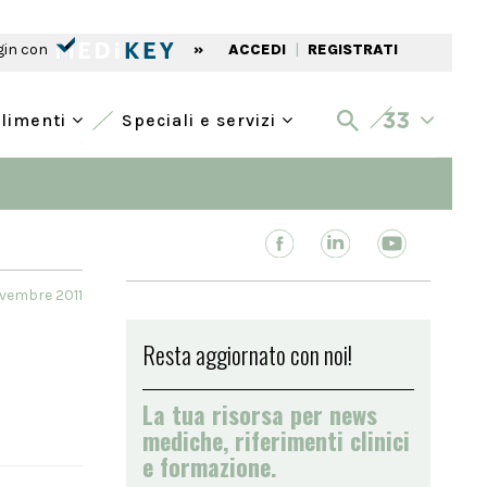
gin con
»
ACCEDI
|
REGISTRATI
alimenti
Speciali e servizi
ovembre 2011
Resta aggiornato con noi!
La tua risorsa per news
mediche, riferimenti clinici
e formazione.