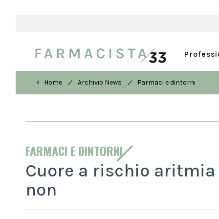
Profess
/
/
< Home
Archivio News
Farmaci e dintorni
FARMACI E DINTORNI
Cuore a rischio aritmia 
non