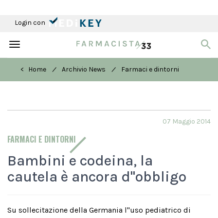
Login con
Toggle
navigation
/
/
< Home
Archivio News
Farmaci e dintorni
07 Maggio 2014
FARMACI E DINTORNI
Bambini e codeina, la
cautela è ancora d''obbligo
Su sollecitazione della Germania l''uso pediatrico di