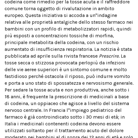
codeina come rimedio per la tosse acuta e il raffreddore
comune torna oggetto di rivalutazione in ambito
europeo. Questa iniziativa si accoda a un''indagine
relativa alle proprietà antalgiche dello stesso farmaco nei
bambini con un profilo di metabolizzatori rapidi, quindi
più esposti a concentrazioni tossiche di morfina,
principale metabolita della codeina, con un rischio
aumentato di insufficienza respiratoria. La notizia è stata
pubblicata ad aprile sulla rivista francese
Prescrire
. La
tosse secca o stizzosa provocata perlopiù da infezioni
delle vie aeree superiori è un sintomo comune e molto
fastidioso perché ostacola il riposo, può indurre vomito
e porta a uno stato di spossatezza e nervosismo generale.
Per sedare la tosse acuta e non produttiva, anche sotto i
18 anni, è frequente la prescrizione di medicinali a base
di codeina, un oppiaceo che agisce a livello del sistema
nervoso centrale. In Francia l''impiego pediatrico del
farmaco è già controindicato sotto i 30 mesi di età; in
Italia i medicinali contenenti codeina devono essere
utilizzati soltanto per il trattamento acuto del dolore
moderato nei bambini al di sopra dei 12 anni di età e solo