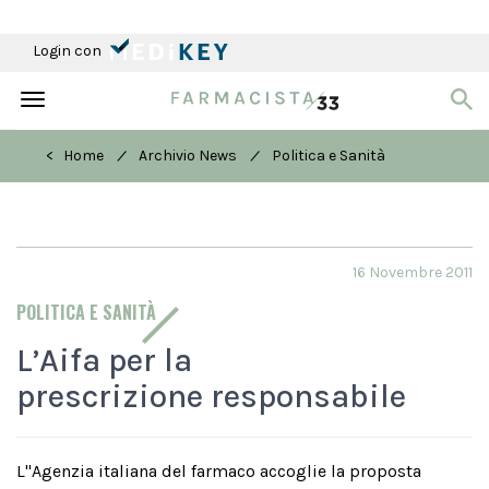
Login con
Toggle
navigation
/
/
< Home
Archivio News
Politica e Sanità
16 Novembre 2011
POLITICA E SANITÀ
L’Aifa per la
prescrizione responsabile
L''Agenzia italiana del farmaco accoglie la proposta