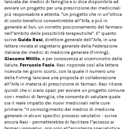
lanciata dai medici di famiglia e si dice disponibile ad
avviare un progetto per una prescrizione dei medicinali
più responsabile e attenta. "Un progetto che in un''ottica
di costo-beneficio consentirebbe all''Aifa, e più in
generale al Ssn, un corretto posizionamento del farmaco
nell''ambito delle possibilità terapeutiche". E'' quanto
scrive
Guido Rasi
, direttore generale dell''Aifa, in una
lettera inviata al segretario generale della Federazione
italiana dei medici di medicina generale (Fimmg),
Giacomo Milillo
, e per conoscenza al viceministro della
Salute,
Ferruccio Fazio
. Rasi risponde così alla lettera
ricevuta nei giorni scorsi, con la quale il numero uno
della Fimmg lanciava una proposta di collaborazione
all''Aifa in materia di prescrizione di farmaci. Rasi ritiene
quindi che ci siano spazi per avviare un progetto comune
con i medici di famiglia, che consenta di valutare quale
sia il reale impatto dei nuovi medicinali nelle cure
primarie. "Il coinvolgimento del medico di medicina
generale in alcuni specifici processi valutativi - scrive
ancora Rasi - permetterebbe di facilitare l''accesso ai
farmaci innovativi, non solo all''assistenza specialistica