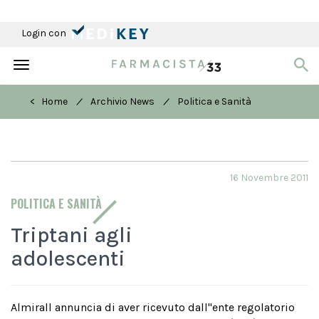
Login con
Toggle
navigation
/
/
< Home
Archivio News
Politica e Sanità
16 Novembre 2011
POLITICA E SANITÀ
Triptani agli
adolescenti
Almirall annuncia di aver ricevuto dall''ente regolatorio