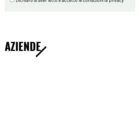
Dichiaro di aver letto e accetto le condizioni di
privacy
AZIENDE