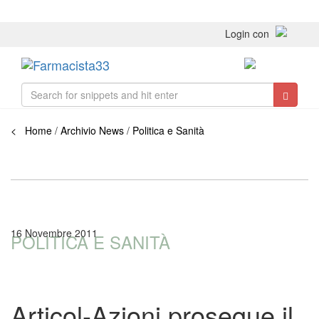
Login con
Toggle
navigati
< Home
/
Archivio News
/
Politica e Sanità
16 Novembre 2011
POLITICA E SANITÀ
Articol-Azioni prosegue il