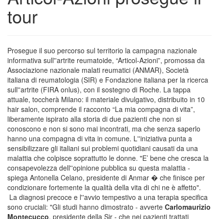
tour
Prosegue il suo percorso sul territorio la campagna nazionale
informativa sull''artrite reumatoide, “Articol-Azioni”, promossa da
Associazione nazionale malati reumatici (ANMAR), Società
italiana di reumatologia (SIR) e Fondazione italiana per la ricerca
sull''artrite (FIRA onlus), con il sostegno di Roche. La tappa
attuale, toccherà Milano: il materiale divulgativo, distribuito in 10
hair salon, comprende il racconto “La mia compagna di vita”,
liberamente ispirato alla storia di due pazienti che non si
conoscono e non si sono mai incontrati, ma che senza saperlo
hanno una compagna di vita in comune. L''iniziativa punta a
sensibilizzare gli italiani sui problemi quotidiani causati da una
malattia che colpisce soprattutto le donne. "E’ bene che cresca la
consapevolezza dell''opinione pubblica su questa malattia -
spiega Antonella Celano, presidente di Anmar � che finisce per
condizionare fortemente la qualità della vita di chi ne è affetto".
La diagnosi precoce e l''avvio tempestivo a una terapia specifica
sono cruciali: "Gli studi hanno dimostrato - avverte
Carlomaurizio
Montecucco
, presidente della Sir - che nei pazienti trattati