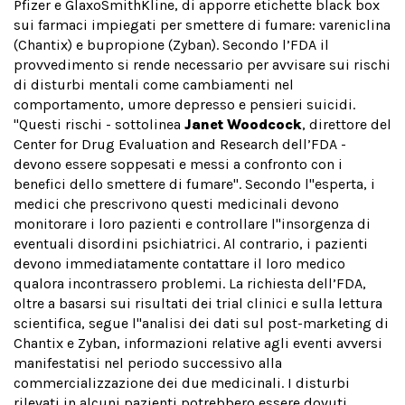
Pfizer e GlaxoSmithKline, di apporre etichette black box
sui farmaci impiegati per smettere di fumare: vareniclina
(Chantix) e bupropione (Zyban). Secondo l’FDA il
provvedimento si rende necessario per avvisare sui rischi
di disturbi mentali come cambiamenti nel
comportamento, umore depresso e pensieri suicidi.
"Questi rischi - sottolinea
Janet Woodcock
, direttore del
Center for Drug Evaluation and Research dell’FDA -
devono essere soppesati e messi a confronto con i
benefici dello smettere di fumare". Secondo l''esperta, i
medici che prescrivono questi medicinali devono
monitorare i loro pazienti e controllare l''insorgenza di
eventuali disordini psichiatrici. Al contrario, i pazienti
devono immediatamente contattare il loro medico
qualora incontrassero problemi. La richiesta dell’FDA,
oltre a basarsi sui risultati dei trial clinici e sulla lettura
scientifica, segue l''analisi dei dati sul post-marketing di
Chantix e Zyban, informazioni relative agli eventi avversi
manifestatisi nel periodo successivo alla
commercializzazione dei due medicinali. I disturbi
rilevati in alcuni pazienti potrebbero essere dovuti