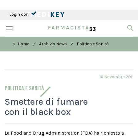
Login con
Toggle
navigation
/
/
< Home
Archivio News
Politica e Sanità
16 Novembre 2011
POLITICA E SANITÀ
Smettere di fumare
con il black box
La Food and Drug Administration (FDA) ha richiesto a