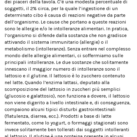
dei piaceri della tavola. C’è una modesta percentuale di
soggetti, il 2% circa, per la quale l’ingestione di un
determinato cibo è causa di reazioni negative da parte
dell’organismo. Le cause che portano a queste reazioni
sono le allergie e/o le intolleranze alimentari. In pratica,
l’organismo si difende dalla sostanza che non gradisce
attivando il sistema immunitario (allergie) o il
metabolismo (intolleranze). Senza entrare nel complesso
mondo delle allergie alimentari, ci soffermiamo sulle
principali intolleranze. Le due sostanze che solitamente
innescano il maggior numero di intolleranze sono il
lattosio e il glutine. Il lattosio è lo zucchero contenuto
nel latte. Quando l’enzima lattasi, deputato alla
scomposizione del lattosio in zuccheri più semplici
(glucosio e galattosio), non funziona a dovere, il lattosio
non viene digerito a livello intestinale e, di conseguenza,
compaiono alcuni tipici disturbi gastrointestinali
(flatulenza, diarrea, ecc.). Prodotti a base di latte
fermentato, come lo yogurt, o formaggi stagionati sono
invece solitamente ben tollerati dai soggetti intolleranti
al lattosio. Il glutine è una proteina presente in alcuni