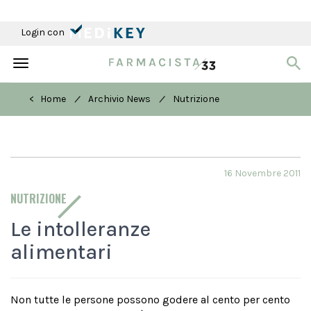
Login con
Toggle
navigation
/
/
< Home
Archivio News
Nutrizione
16 Novembre 2011
NUTRIZIONE
Le intolleranze
alimentari
Non tutte le persone possono godere al cento per cento