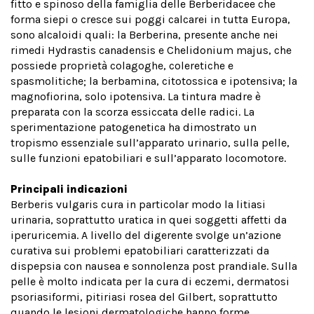
fitto e spinoso della famiglia delle Berberidacee che
forma siepi o cresce sui poggi calcarei in tutta Europa,
sono alcaloidi quali: la Berberina, presente anche nei
rimedi Hydrastis canadensis e Chelidonium majus, che
possiede proprietà colagoghe, coleretiche e
spasmolitiche; la berbamina, citotossica e ipotensiva; la
magnofiorina, solo ipotensiva. La tintura madre è
preparata con la scorza essiccata delle radici. La
sperimentazione patogenetica ha dimostrato un
tropismo essenziale sull’apparato urinario, sulla pelle,
sulle funzioni epatobiliari e sull’apparato locomotore.
Principali indicazioni
Berberis vulgaris cura in particolar modo la litiasi
urinaria, soprattutto uratica in quei soggetti affetti da
iperuricemia. A livello del digerente svolge un’azione
curativa sui problemi epatobiliari caratterizzati da
dispepsia con nausea e sonnolenza post prandiale. Sulla
pelle è molto indicata per la cura di eczemi, dermatosi
psoriasiformi, pitiriasi rosea del Gilbert, soprattutto
quando le lesioni dermatologiche hanno forme