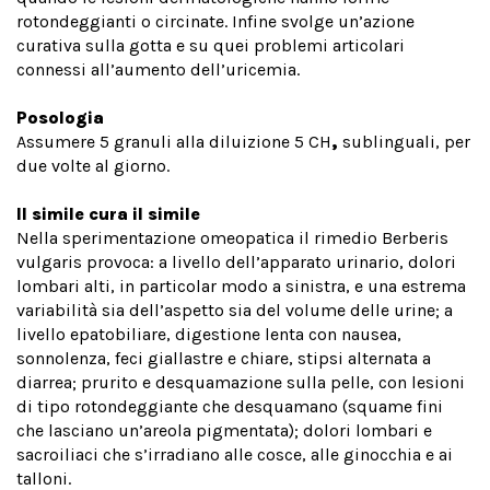
rotondeggianti o circinate. Infine svolge un’azione
curativa sulla gotta e su quei problemi articolari
connessi all’aumento dell’uricemia.
Posologia
Assumere 5 granuli alla diluizione
5 CH
,
sublinguali, per
due volte al giorno.
Il simile cura il simile
Nella sperimentazione omeopatica il rimedio Berberis
vulgaris provoca: a livello dell’apparato urinario, dolori
lombari alti, in particolar modo a sinistra, e una estrema
variabilità sia dell’aspetto sia del volume delle urine; a
livello epatobiliare, digestione lenta con nausea,
sonnolenza, feci giallastre e chiare, stipsi alternata a
diarrea; prurito e desquamazione sulla pelle, con lesioni
di tipo rotondeggiante che desquamano (squame fini
che lasciano un’areola pigmentata); dolori lombari e
sacroiliaci che s’irradiano alle cosce, alle ginocchia e ai
talloni.