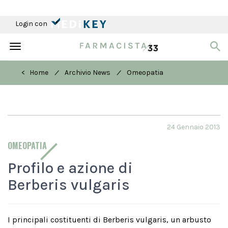
Login con
Toggle
navigation
/
/
< Home
Archivio News
Omeopatia
24 Gennaio 2013
OMEOPATIA
Profilo e azione di
Berberis vulgaris
I principali costituenti di Berberis vulgaris, un arbusto