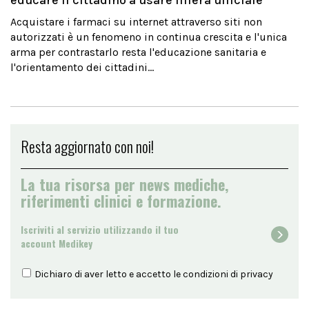
educare il cittadino a usare filiera ufficiale
Acquistare i farmaci su internet attraverso siti non
autorizzati è un fenomeno in continua crescita e l'unica
arma per contrastarlo resta l'educazione sanitaria e
l'orientamento dei cittadini...
Resta aggiornato con noi!
La tua risorsa per news mediche,
riferimenti clinici e formazione.
Iscriviti al servizio utilizzando il tuo
account Medikey
Dichiaro di aver letto e accetto le condizioni di
privacy