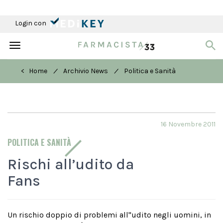
Login con
Toggle
navigation
/
/
< Home
Archivio News
Politica e Sanità
16 Novembre 2011
POLITICA E SANITÀ
Rischi all’udito da
Fans
Un rischio doppio di problemi all''udito negli uomini, in