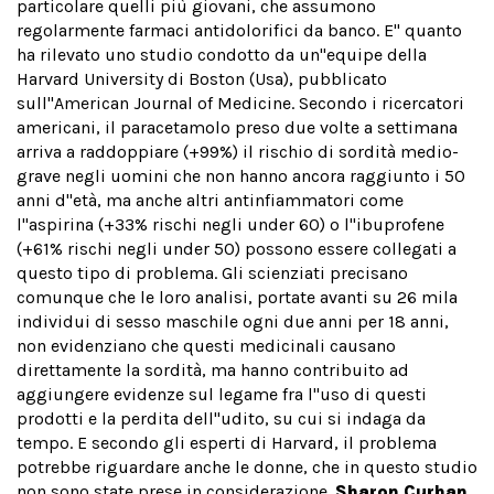
particolare quelli più giovani, che assumono
regolarmente farmaci antidolorifici da banco. E'' quanto
ha rilevato uno studio condotto da un''equipe della
Harvard University di Boston (Usa), pubblicato
sull''American Journal of Medicine. Secondo i ricercatori
americani, il paracetamolo preso due volte a settimana
arriva a raddoppiare (+99%) il rischio di sordità medio-
grave negli uomini che non hanno ancora raggiunto i 50
anni d''età, ma anche altri antinfiammatori come
l''aspirina (+33% rischi negli under 60) o l''ibuprofene
(+61% rischi negli under 50) possono essere collegati a
questo tipo di problema. Gli scienziati precisano
comunque che le loro analisi, portate avanti su 26 mila
individui di sesso maschile ogni due anni per 18 anni,
non evidenziano che questi medicinali causano
direttamente la sordità, ma hanno contribuito ad
aggiungere evidenze sul legame fra l''uso di questi
prodotti e la perdita dell''udito, su cui si indaga da
tempo. E secondo gli esperti di Harvard, il problema
potrebbe riguardare anche le donne, che in questo studio
non sono state prese in considerazione.
Sharon Curhan
,