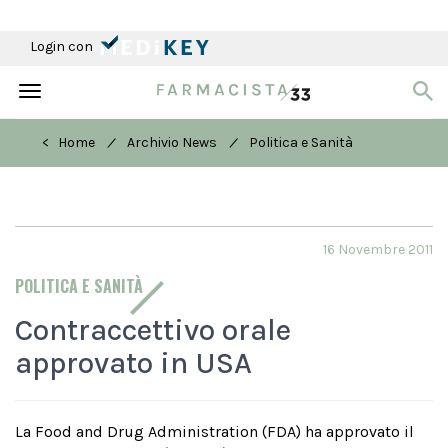
Login con
Toggle
navigation
/
/
< Home
Archivio News
Politica e Sanità
16 Novembre 2011
POLITICA E SANITÀ
Contraccettivo orale
approvato in USA
La Food and Drug Administration (FDA) ha approvato il