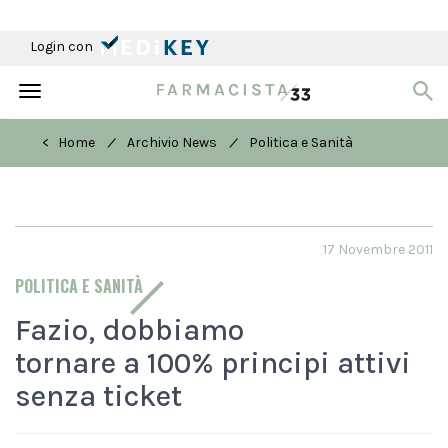
Login con
Toggle
navigation
/
/
< Home
Archivio News
Politica e Sanità
17 Novembre 2011
POLITICA E SANITÀ
Fazio, dobbiamo
tornare a 100% principi attivi
senza ticket