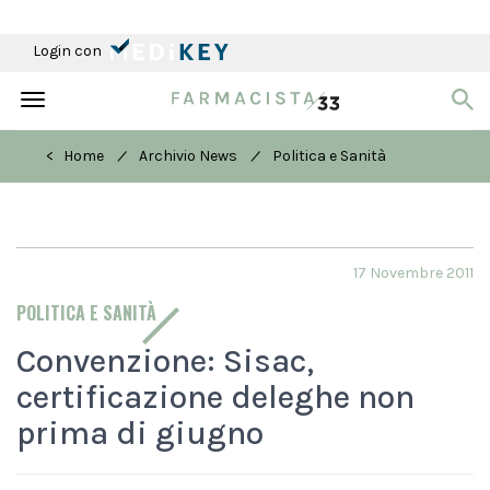
Login con
Toggle
navigation
/
/
< Home
Archivio News
Politica e Sanità
17 Novembre 2011
POLITICA E SANITÀ
Convenzione: Sisac,
certificazione deleghe non
prima di giugno