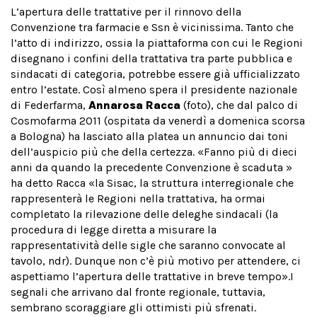
L’apertura delle trattative per il rinnovo della
Convenzione tra farmacie e Ssn è vicinissima. Tanto che
l’atto di indirizzo, ossia la piattaforma con cui le Regioni
disegnano i confini della trattativa tra parte pubblica e
sindacati di categoria, potrebbe essere già ufficializzato
entro l’estate. Così almeno spera il presidente nazionale
di Federfarma,
Annarosa Racca
(foto), che dal palco di
Cosmofarma 2011 (ospitata da venerdì a domenica scorsa
a Bologna) ha lasciato alla platea un annuncio dai toni
dell’auspicio più che della certezza. «Fanno più di dieci
anni da quando la precedente Convenzione è scaduta »
ha detto Racca «la Sisac, la struttura interregionale che
rappresenterà le Regioni nella trattativa, ha ormai
completato la rilevazione delle deleghe sindacali (la
procedura di legge diretta a misurare la
rappresentatività delle sigle che saranno convocate al
tavolo, ndr). Dunque non c’è più motivo per attendere, ci
aspettiamo l’apertura delle trattative in breve tempo».I
segnali che arrivano dal fronte regionale, tuttavia,
sembrano scoraggiare gli ottimisti più sfrenati.