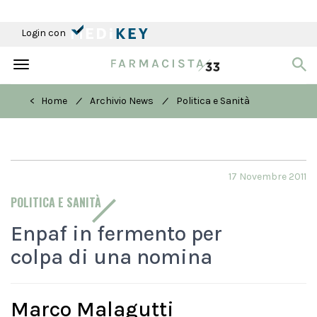
Login con
Toggle
navigation
/
/
< Home
Archivio News
Politica e Sanità
17 Novembre 2011
POLITICA E SANITÀ
Enpaf in fermento per
colpa di una nomina
Marco Malagutti