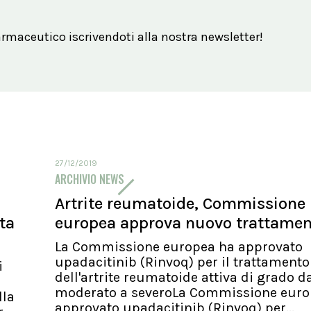
maceutico iscrivendoti alla nostra newsletter!
27/12/2019
ARCHIVIO NEWS
Artrite reumatoide, Commissione
ita
europea approva nuovo trattame
La Commissione europea ha approvato
upadacitinib (Rinvoq) per il trattamento
i
dell'artrite reumatoide attiva di grado d
moderato a severoLa Commissione euro
lla
approvato upadacitinib (Rinvoq) per...