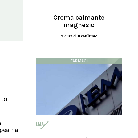
Crema calmante
magnesio
A cura di
Resultime
FARMACI
nto
a
EMA
pea ha