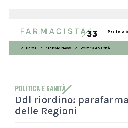
Profess
/
/
< Home
Archivio News
Politica e Sanità
POLITICA E SANITÀ
Ddl riordino: parafarma
delle Regioni