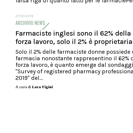
falsa riga di quanto fatto per le farmaciePer.
27/12/2019
ARCHIVIO NEWS
Farmaciste inglesi sono il 62% della
forza lavoro, solo il 2% è proprietaria
Solo il 2% delle farmaciste donne possiede
farmacia nonostante rappresentino il 62% d
forza lavoro, è quanto emerge dal sondagg
"Survey of registered pharmacy profession
2019" del...
A cura di
Lara Figini