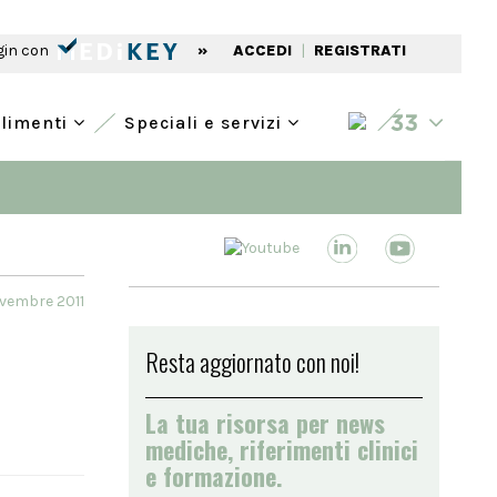
gin con
»
ACCEDI
|
REGISTRATI
alimenti
Speciali e servizi
ovembre 2011
Resta aggiornato con noi!
La tua risorsa per news
mediche, riferimenti clinici
e formazione.