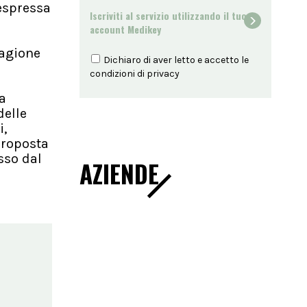
spressa
Iscriviti al servizio utilizzando il tuo
account Medikey
tagione
Dichiaro di aver letto e accetto le
condizioni di
privacy
a
delle
i,
proposta
sso dal
AZIENDE