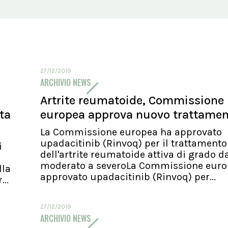
27/12/2019
ARCHIVIO NEWS
Artrite reumatoide, Commissione
ita
europea approva nuovo trattame
La Commissione europea ha approvato
upadacitinib (Rinvoq) per il trattamento
i
dell'artrite reumatoide attiva di grado d
moderato a severoLa Commissione euro
lla
approvato upadacitinib (Rinvoq) per...
..
27/12/2019
ARCHIVIO NEWS