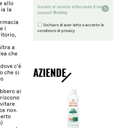
e allo
Iscriviti al servizio utilizzando il tuo
ia la
account Medikey
armacia
Dichiaro di aver letto e accetto le
e i
condizioni di
privacy
itorio,
ltra a
dea che
 dove c’è
AZIENDE
o che si
po
ebbero ai
eriscono
vitare
ce no».
berto
e)