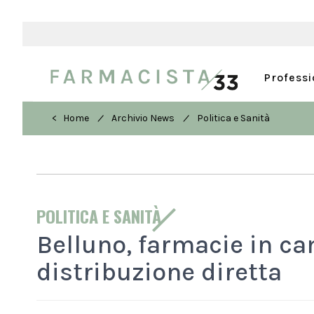
Profess
/
/
< Home
Archivio News
Politica e Sanità
POLITICA E SANITÀ
Belluno, farmacie in c
distribuzione diretta