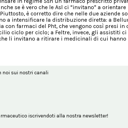
ensare in regime Ssn un farmaco prescritto priv
che se è vero che le Asl ci “invitano” a orientare 
 Piuttosto, è corretto dire che nelle due aziende s
 a intensificare la distribuzione diretta: a Bell
ia con farmaci del Pht, che vengono così presi in 
io ciclo per ciclo; a Feltre, invece, gli assistiti ci
che li invitano a ritirare i medicinali di cui hann
n noi sui nostri canali
maceutico iscrivendoti alla nostra newsletter!