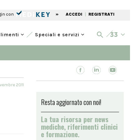
gin con
»
ACCEDI
|
REGISTRATI
alimenti
Speciali e servizi
ovembre 2011
Resta aggiornato con noi!
La tua risorsa per news
mediche, riferimenti clinici
e formazione.