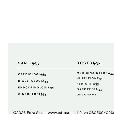
©2026 Edra S.p.a | www.edraspa.it | P.iva 08056040960 |