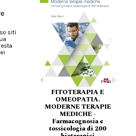
re
so siti
nua
resta
ei
FITOTERAPIA E
OMEOPATIA.
MODERNE TERAPIE
MEDICHE -
Farmacognosia e
tossicologia di 200
bioterapici