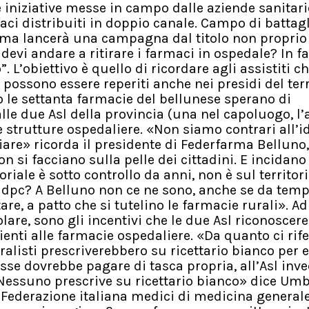
 le iniziative messe in campo dalle aziende sanitari
ci distribuiti in doppio canale. Campo di battagl
arma lancerà una campagna dal titolo non proprio
vi andare a ritirare i farmaci in ospedale? In f
. L’obiettivo è quello di ricordare agli assistiti ch
 possono essere reperiti anche nei presidi del terr
le settanta farmacie del bellunese sperano di
le due Asl della provincia (una nel capoluogo, l’a
le strutture ospedaliere. «Non siamo contrari all’i
are» ricorda il presidente di Federfarma Belluno,
n si facciano sulla pelle dei cittadini. E incidano
riale è sotto controllo da anni, non è sul territori
a dpc? A Belluno non ce ne sono, anche se da tem
re, a patto che si tutelino le farmacie rurali». Ad
olare, sono gli incentivi che le due Asl riconoscer
zienti alle farmacie ospedaliere. «Da quanto ci rif
ralisti prescriverebbero su ricettario bianco per e
esse dovrebbe pagare di tasca propria, all’Asl inve
«Nessuno prescrive su ricettario bianco» dice Um
(Federazione italiana medici di medicina general