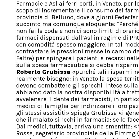
Farmacie e Asl ai ferri corti, in Veneto, per
scopo di incrementare il consumo dei farma
provincia di Belluno, dove a giorni Federf
succinto ma comunque eloquente: “Perché de
non fai la coda e non ci sono limiti di orario”
farmaci dispensati dall’Asl in regime di Pht
con comodità spesso maggiore. In tal modo 
contrastare le pressioni messe in campo dal
Feltre) per spingere i pazienti a recarsi nel
sulla spesa farmaceutica si debba risparmi
Roberto Grubissa
«purché tali risparmi no
realmente bisogno: in Veneto la spesa territo
devono combattere gli sprechi. Intese sull
abbiamo dato la nostra disponibilità a tratta
avvelenare il dente dei farmacisti, in partic
medici di famiglia per indirizzare i loro pa
gli stessi assistiti» spiega Grubissa «i gene
che il malato si rechi in farmacia: se lo fac
Dai medici, tuttavia, arriva una smentita: 
Rossa, segretario provinciale della Fimmg 