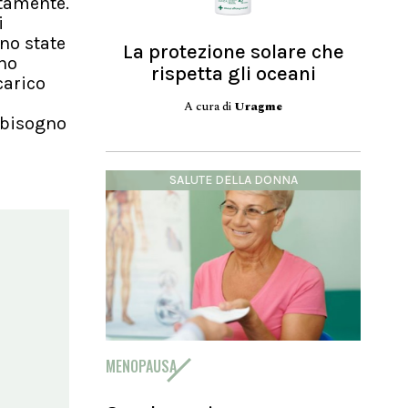
atamente.
i
ono state
La protezione solare che
uno
rispetta gli oceani
carico
A cura di
Uragme
o bisogno
SALUTE DELLA DONNA
MENOPAUSA