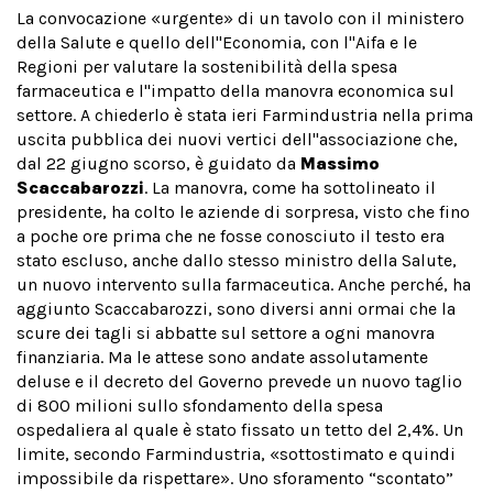
La convocazione «urgente» di un tavolo con il ministero
della Salute e quello dell''Economia, con l''Aifa e le
Regioni per valutare la sostenibilità della spesa
farmaceutica e l''impatto della manovra economica sul
settore. A chiederlo è stata ieri Farmindustria nella prima
uscita pubblica dei nuovi vertici dell''associazione che,
dal 22 giugno scorso, è guidato da
Massimo
Scaccabarozzi
. La manovra, come ha sottolineato il
presidente, ha colto le aziende di sorpresa, visto che fino
a poche ore prima che ne fosse conosciuto il testo era
stato escluso, anche dallo stesso ministro della Salute,
un nuovo intervento sulla farmaceutica. Anche perché, ha
aggiunto Scaccabarozzi, sono diversi anni ormai che la
scure dei tagli si abbatte sul settore a ogni manovra
finanziaria. Ma le attese sono andate assolutamente
deluse e il decreto del Governo prevede un nuovo taglio
di 800 milioni sullo sfondamento della spesa
ospedaliera al quale è stato fissato un tetto del 2,4%. Un
limite, secondo Farmindustria, «sottostimato e quindi
impossibile da rispettare». Uno sforamento “scontato”