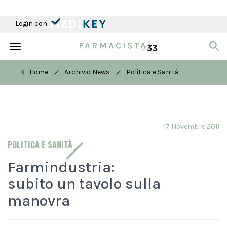
Login con
Toggle
navigation
/
/
< Home
Archivio News
Politica e Sanità
17 Novembre 2011
POLITICA E SANITÀ
Farmindustria:
subito un tavolo sulla
manovra