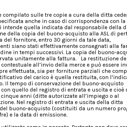
compilato sulle tre copie a cura della ditta ceden
cificata anche in caso di corrispondenza con la
i intende quella indicata dal responsabile della d
ne della copia del buono-acquisto alla ASL di per
 del fornitore, entro 30 giorni da tale data,
ti siano stati effettivamente consegnati alla fa
ordine in tempi successivi. La copia del buono-acq
vata unitamente alla fattura. La restituzione de
contestuale all’invio della merce e può essere in
e effettuata, sia per forniture parziali che compl
cativo del carico è quella restituita, con l’indi
co. Il tempo di conservazione del buono-acquisto
con quello del registro di entrata e uscita e cioè 
 cinque anni (ditte autorizzate all’impiego o al
one. Nel registro di entrata e uscita della ditta
 del buono-acquisto (costituiti da un numero pro
re) e la data di emissione.