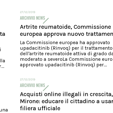
27/12/2019
ARCHIVIO NEWS
Artrite reumatoide, Commissione
ita
europea approva nuovo trattame
La Commissione europea ha approvato
upadacitinib (Rinvoq) per il trattamento
i
dell'artrite reumatoide attiva di grado d
moderato a severoLa Commissione euro
lla
approvato upadacitinib (Rinvoq) per...
..
27/12/2019
ARCHIVIO NEWS
Acquisti online illegali in crescita,
Mirone: educare il cittadino a usa
filiera ufficiale
 una