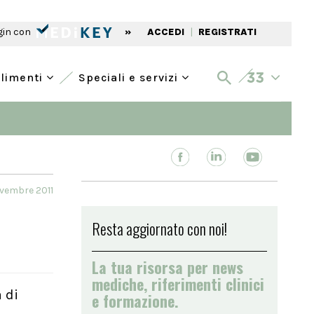
gin con
»
ACCEDI
|
REGISTRATI
alimenti
Speciali e servizi
vembre 2011
Resta aggiornato con noi!
La tua risorsa per news
mediche, riferimenti clinici
a di
e formazione.