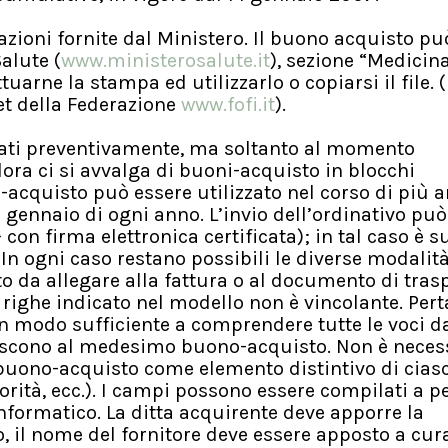
icazioni fornite dal Ministero. Il buono acquisto p
Salute (
www.ministerosalute.it
), sezione “Medicina
arne la stampa ed utilizzarlo o copiarsi il file. (
et della Federazione
www.fofi.it
).
ati preventivamente, ma soltanto al momento
lora ci si avvalga di buoni-acquisto in blocchi
-acquisto può essere utilizzato nel corso di più a
ennaio di ogni anno. L’invio dell’ordinativo può
on firma elettronica certificata); in tal caso è s
. In ogni caso restano possibili le diverse modalità
o da allegare alla fattura o al documento di tras
righe indicato nel modello non è vincolante. Pert
in modo sufficiente a comprendere tutte le voci d
eriscono al medesimo buono-acquisto. Non è neces
l buono-acquisto come elemento distintivo di cia
orità, ecc.). I campi possono essere compilati a p
nformatico. La ditta acquirente deve apporre la
, il nome del fornitore deve essere apposto a cur