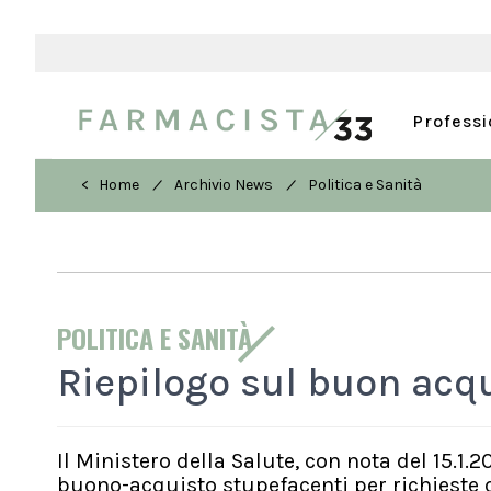
Profess
/
/
< Home
Archivio News
Politica e Sanità
POLITICA E SANITÀ
Riepilogo sul buon acq
Il Ministero della Salute, con nota del 15.1.
buono-acquisto stupefacenti per richieste 