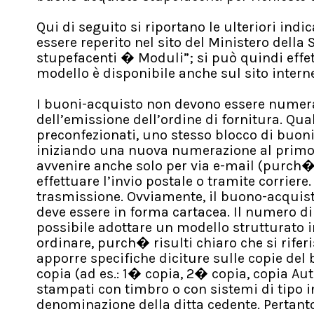
Qui di seguito si riportano le ulteriori ind
essere reperito nel sito del Ministero della 
stupefacenti � Moduli”; si può quindi effettu
modello è disponibile anche sul sito intern
I buoni-acquisto non devono essere numer
dell’emissione dell’ordine di fornitura. Qua
preconfezionati, uno stesso blocco di buoni
iniziando una nuova numerazione al primo g
avvenire anche solo per via e-mail (purch� c
effettuare l’invio postale o tramite corriere
trasmissione. Ovviamente, il buono-acquist
deve essere in forma cartacea. Il numero di 
possibile adottare un modello strutturato 
ordinare, purch� risulti chiaro che si rif
apporre specifiche diciture sulle copie de
copia (ad es.: 1� copia, 2� copia, copia Aut
stampati con timbro o con sistemi di tipo i
denominazione della ditta cedente. Pertanto