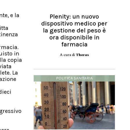
te, e la
Plenity: un nuovo
dispositivo medico per
itta
la gestione del peso è
tinenza
ora disponibile in
farmacia
rmacia.
uisto in
A cura di
Theras
lla copia
viata
ete. La
POLITICA SANITARIA
cazione
dieci
gressivo