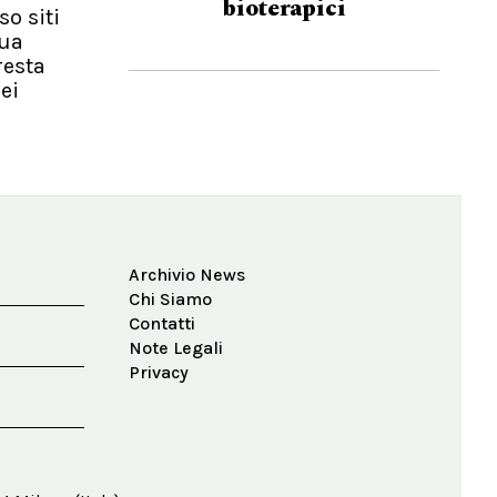
bioterapici
so siti
nua
resta
ei
Archivio News
Chi Siamo
Contatti
Note Legali
Privacy