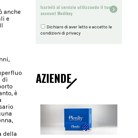
Iscriviti al servizio utilizzando il tuo
uò anche
account Medikey
li e
Il
Dichiaro di aver letto e accetto le
condizioni di
privacy
nni,
uperfluo
AZIENDE
 di
porto
anto, è
a
sario
scuna
enna,
a della