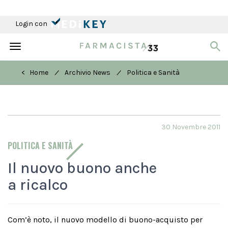
Login con
Toggle
navigation
/
/
< Home
Archivio News
Politica e Sanità
30 Novembre 2011
POLITICA E SANITÀ
Il nuovo buono anche
a ricalco
Com’è noto, il nuovo modello di buono-acquisto per