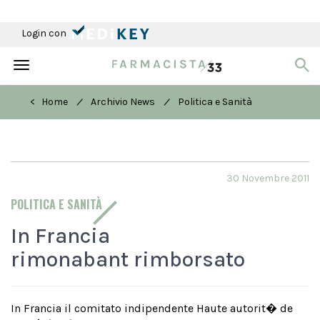
Login con
Toggle
navigation
/
/
< Home
Archivio News
Politica e Sanità
30 Novembre 2011
POLITICA E SANITÀ
In Francia
rimonabant rimborsato
In Francia il comitato indipendente Haute autorit� de