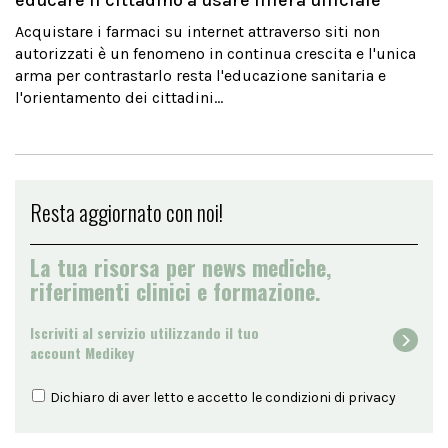
educare il cittadino a usare filiera ufficiale
Acquistare i farmaci su internet attraverso siti non
autorizzati è un fenomeno in continua crescita e l'unica
arma per contrastarlo resta l'educazione sanitaria e
l'orientamento dei cittadini...
Resta aggiornato con noi!
La tua risorsa per news mediche,
riferimenti clinici e formazione.
Iscriviti al servizio utilizzando il tuo
account Medikey
Dichiaro di aver letto e accetto le condizioni di
privacy