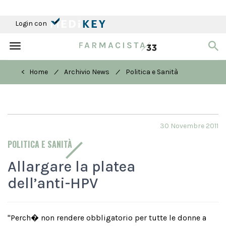
Login con
Toggle
navigation
/
/
< Home
Archivio News
Politica e Sanità
30 Novembre 2011
POLITICA E SANITÀ
Allargare la platea
dell’anti-HPV
"Perch� non rendere obbligatorio per tutte le donne a