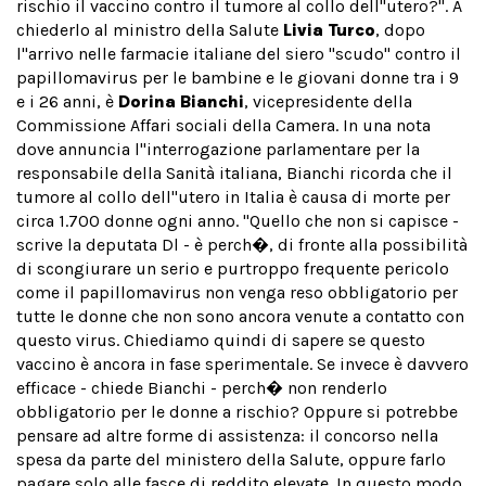
rischio il vaccino contro il tumore al collo dell''utero?". A
chiederlo al ministro della Salute
Livia Turco
, dopo
l''arrivo nelle farmacie italiane del siero ''scudo'' contro il
papillomavirus per le bambine e le giovani donne tra i 9
e i 26 anni, è
Dorina Bianchi
, vicepresidente della
Commissione Affari sociali della Camera. In una nota
dove annuncia l''interrogazione parlamentare per la
responsabile della Sanità italiana, Bianchi ricorda che il
tumore al collo dell''utero in Italia è causa di morte per
circa 1.700 donne ogni anno. "Quello che non si capisce -
scrive la deputata Dl - è perch�, di fronte alla possibilità
di scongiurare un serio e purtroppo frequente pericolo
come il papillomavirus non venga reso obbligatorio per
tutte le donne che non sono ancora venute a contatto con
questo virus. Chiediamo quindi di sapere se questo
vaccino è ancora in fase sperimentale. Se invece è davvero
efficace - chiede Bianchi - perch� non renderlo
obbligatorio per le donne a rischio? Oppure si potrebbe
pensare ad altre forme di assistenza: il concorso nella
spesa da parte del ministero della Salute, oppure farlo
pagare solo alle fasce di reddito elevate. In questo modo