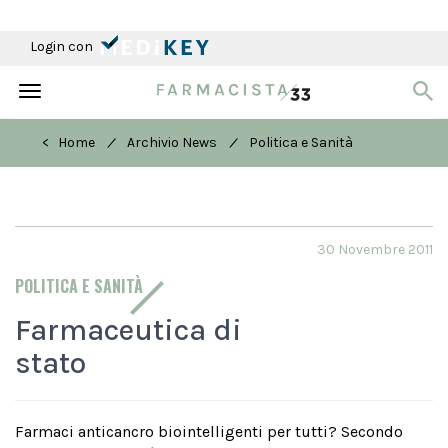
Login con
Toggle
navigation
/
/
< Home
Archivio News
Politica e Sanità
30 Novembre 2011
POLITICA E SANITÀ
Farmaceutica di
stato
Farmaci anticancro biointelligenti per tutti? Secondo