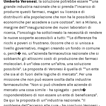
Umberto Veronesi
, la soluzione potrebbe essere ''''una
grande industria nazionale che si prenda l''incarico di
produrre questi farmaci, magari su licenza e di
distribuirli alla popolazione che non ha le possibilità
economiche per accedere a cure costose". Ieri a Milano, a
margine dell''inaugurazione dei nuovi laboratori di
ricerca, l''oncologo ha sottolineato la necessità di rendere
le nuove scoperte accessibili a tutti: ''''Le differenze fra
ricchi e poveri ci frustrano. Occorre che ci si unisca a
livello governativo, magari creando un fondo in comune
o, perch� no, un''azienda farmaceutica nazionale che si
sobbarchi gli altissimi costi di produzione dei farmaci
molecolari. è un''idea come un''altra, una soluzione
possibile". La proposta di Veronesi è quella di ''''un ente
che sia al di fuori delle logiche di mercato". Per una
missione che non può essere svolta dalla industrie
farmaceutiche: "Non si può chiedere alle aziende di
mercato una cosa simile - ha spiegato - perch�
risponderebbero di non essere un ente di beneficenza".
Da qui la proposta di un''industria nazionale. "Il
problema dell''accesso alle cure - ha concluso Veronesi -