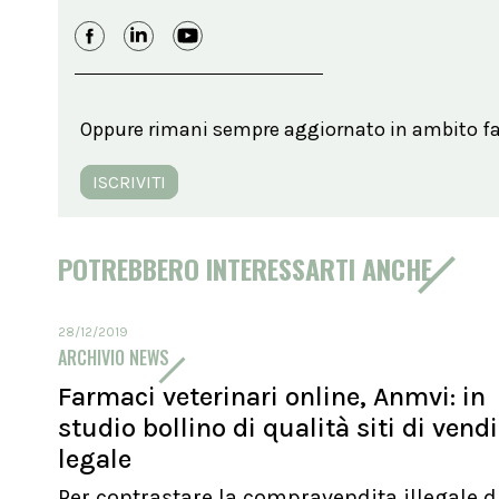
Oppure rimani sempre aggiornato in ambito far
ISCRIVITI
POTREBBERO INTERESSARTI ANCHE
28/12/2019
ARCHIVIO NEWS
Farmaci veterinari online, Anmvi: in
studio bollino di qualità siti di vend
legale
Per contrastare la compravendita illegale d