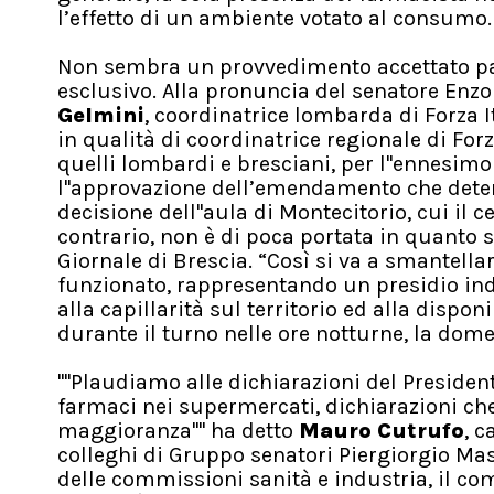
l’effetto di un ambiente votato al consumo. 
Non sembra un provvedimento accettato paci
esclusivo. Alla pronuncia del senatore Enzo
Gelmini
, coordinatrice lombarda di Forza I
in qualità di coordinatrice regionale di Forza 
quelli lombardi e bresciani, per l''ennesim
l''approvazione dell’emendamento che deter
decisione dell''aula di Montecitorio, cui i
contrario, non è di poca portata in quanto si
Giornale di Brescia. “Così si va a smantella
funzionato, rappresentando un presidio indis
alla capillarità sul territorio ed alla dispo
durante il turno nelle ore notturne, la domen
''''Plaudiamo alle dichiarazioni del Preside
farmaci nei supermercati, dichiarazioni che
maggioranza'''' ha detto
Mauro Cutrufo
, c
colleghi di Gruppo senatori Piergiorgio M
delle commissioni sanità e industria, il c