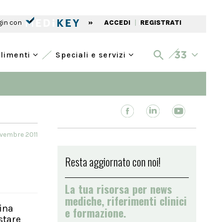
gin con
»
ACCEDI
|
REGISTRATI
alimenti
Speciali e servizi
vembre 2011
Resta aggiornato con noi!
La tua risorsa per news
mediche, riferimenti clinici
ina
e formazione.
stare