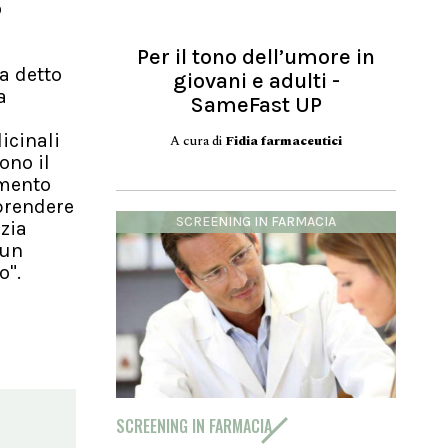
o
Per il tono dell’umore in
a detto
giovani e adulti -
a
SameFast UP
icinali
A cura di
Fidia farmaceutici
ono il
omento
 prendere
SCREENING IN FARMACIA
nzia
 un
o".
SCREENING IN FARMACIA