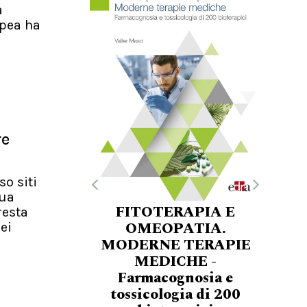
a
pea ha
re
so siti
nua
FITOTERAPIA E
resta
OMEOPATIA.
ei
MODERNE TERAPIE
MEDICHE -
Farmacognosia e
tossicologia di 200