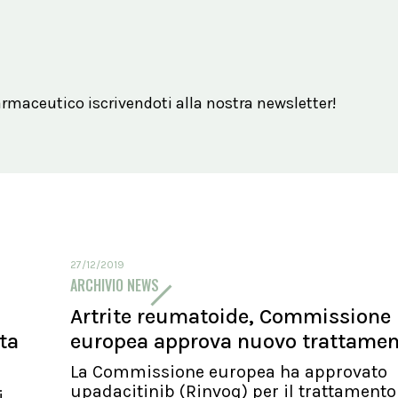
maceutico iscrivendoti alla nostra newsletter!
27/12/2019
ARCHIVIO NEWS
Artrite reumatoide, Commissione
ita
europea approva nuovo trattame
La Commissione europea ha approvato
upadacitinib (Rinvoq) per il trattamento
i