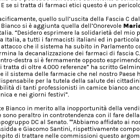
E se si tratta di farmaci etici questo è un pericol
ficamente, quello sull’uscita della Fascia C dal
 Bianco si è aggiunta quella dell’Onorevole
Maria
talia. “Desidero esprimere la solidarietà del mio p
Italia, a tutti i farmacisti italiani ed in particola
o attacco che il sistema ha subito in Parlamento c
mina la decanalizzazione dei farmaci di fascia C.
l centro-destra si è fermamente opposto esprimend
 tratta di oltre 4.000 referenze” ha scritto Gelmin
re il sistema delle farmacie che nel nostro Paese 
pensabile per la tutela della salute dei cittadini
nibilità di tanti professionisti in camice bianco an
ica e nei giorni festivi”.
nte Bianco in merito alla inopportunità della vendi
 sono peraltro in controtendenza con il fare della
apogruppo DC al Senato. ''''Abbiamo affidato ai nos
assidda e Giacomo Santini, rispettivamente compo
ompito di trattare nelle commissioni questo argo