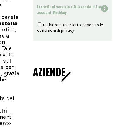
o
Iscriviti al servizio utilizzando il tuo
account Medikey
 canale
stella
Dichiaro di aver letto e accetto le
artito,
condizioni di
privacy
re a
on
 Tale
o voto
i sul
ha ben
AZIENDE
, grazie
che
ta dei
tri
nenti
mento