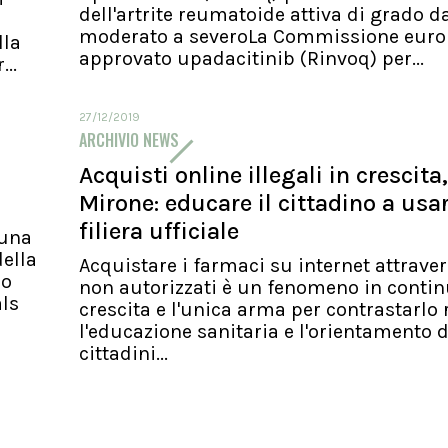
dell'artrite reumatoide attiva di grado d
moderato a severoLa Commissione euro
lla
approvato upadacitinib (Rinvoq) per...
..
27/12/2019
ARCHIVIO NEWS
Acquisti online illegali in crescita,
Mirone: educare il cittadino a usa
filiera ufficiale
 una
ella
Acquistare i farmaci su internet attraver
io
non autorizzati è un fenomeno in conti
als
crescita e l'unica arma per contrastarlo 
l'educazione sanitaria e l'orientamento d
cittadini...