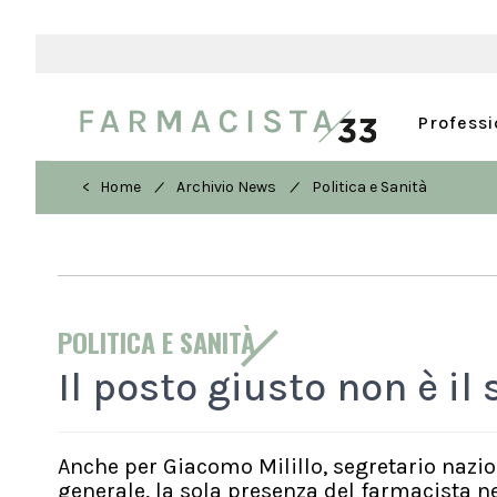
Profess
/
/
< Home
Archivio News
Politica e Sanità
POLITICA E SANITÀ
Il posto giusto non è i
Anche per Giacomo Milillo, segretario nazi
generale, la sola presenza del farmacista n