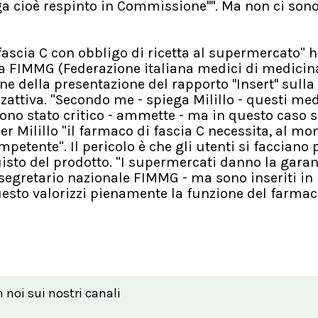
 cioè respinto in Commissione''''. Ma non ci son
fascia C con obbligo di ricetta al supermercato" h
lla FIMMG (Federazione italiana medici di medicin
e della presentazione del rapporto ''Insert'' sulla
zattiva. "Secondo me - spiega Milillo - questi med
ono stato critico - ammette - ma in questo caso s
Per Milillo "il farmaco di fascia C necessita, al m
petente". Il pericolo è che gli utenti si facciano
uisto del prodotto. "I supermercati danno la gara
 segretario nazionale FIMMG - ma sono inseriti in
sto valorizzi pienamente la funzione del farmac
n noi sui nostri canali