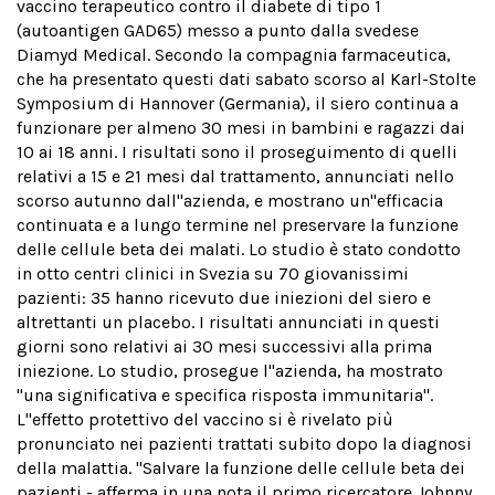
vaccino terapeutico contro il diabete di tipo 1
(autoantigen GAD65) messo a punto dalla svedese
Diamyd Medical. Secondo la compagnia farmaceutica,
che ha presentato questi dati sabato scorso al Karl-Stolte
Symposium di Hannover (Germania), il siero continua a
funzionare per almeno 30 mesi in bambini e ragazzi dai
10 ai 18 anni. I risultati sono il proseguimento di quelli
relativi a 15 e 21 mesi dal trattamento, annunciati nello
scorso autunno dall''azienda, e mostrano un''efficacia
continuata e a lungo termine nel preservare la funzione
delle cellule beta dei malati. Lo studio è stato condotto
in otto centri clinici in Svezia su 70 giovanissimi
pazienti: 35 hanno ricevuto due iniezioni del siero e
altrettanti un placebo. I risultati annunciati in questi
giorni sono relativi ai 30 mesi successivi alla prima
iniezione. Lo studio, prosegue l''azienda, ha mostrato
"una significativa e specifica risposta immunitaria".
L''effetto protettivo del vaccino si è rivelato più
pronunciato nei pazienti trattati subito dopo la diagnosi
della malattia. "Salvare la funzione delle cellule beta dei
pazienti - afferma in una nota il primo ricercatore Johnny