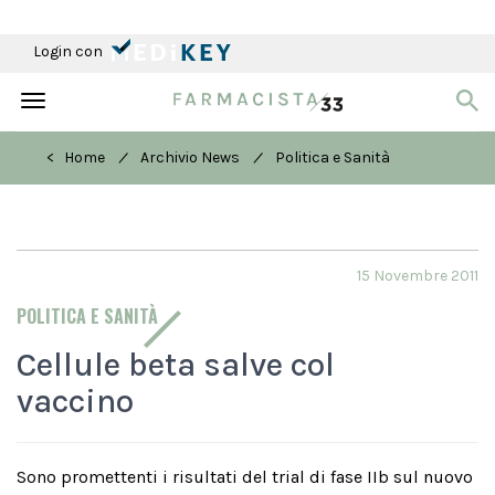
Login con
Toggle
navigation
/
/
< Home
Archivio News
Politica e Sanità
15 Novembre 2011
POLITICA E SANITÀ
Cellule beta salve col
vaccino
Sono promettenti i risultati del trial di fase IIb sul nuovo