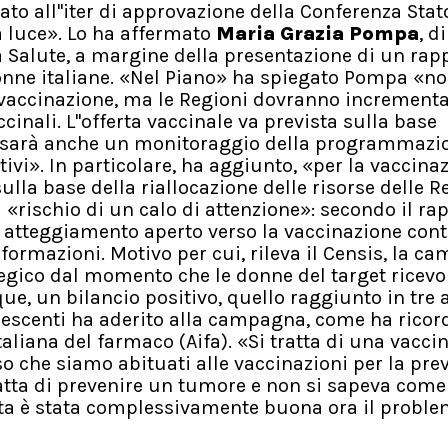
ato all''iter di approvazione della Conferenza Stat
a luce». Lo ha affermato
Maria Grazia Pompa
, d
la Salute, a margine della presentazione di un rap
donne italiane. «Nel Piano» ha spiegato Pompa «n
i vaccinazione, ma le Regioni dovranno incrementa
cinali. L''offerta vaccinale va prevista sulla base
e ci sarà anche un monitoraggio della programmazi
ivi». In particolare, ha aggiunto, «per la vaccina
lla base della riallocazione delle risorse delle R
l «rischio di un calo di attenzione»: secondo il ra
n atteggiamento aperto verso la vaccinazione contr
formazioni. Motivo per cui, rileva il Censis, la 
ategico dal momento che le donne del target ricev
e, un bilancio positivo, quello raggiunto in tre 
lescenti ha aderito alla campagna, come ha ricor
italiana del farmaco (Aifa). «Si tratta di una vacci
so che siamo abituati alle vaccinazioni per la pre
 tratta di prevenire un tumore e non si sapeva com
osta è stata complessivamente buona ora il proble