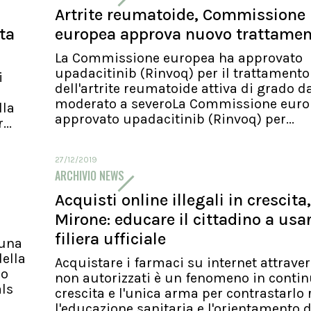
Artrite reumatoide, Commissione
ita
europea approva nuovo trattame
La Commissione europea ha approvato
upadacitinib (Rinvoq) per il trattamento
i
dell'artrite reumatoide attiva di grado d
moderato a severoLa Commissione euro
lla
approvato upadacitinib (Rinvoq) per...
..
27/12/2019
ARCHIVIO NEWS
Acquisti online illegali in crescita,
Mirone: educare il cittadino a usa
filiera ufficiale
 una
ella
Acquistare i farmaci su internet attraver
io
non autorizzati è un fenomeno in conti
als
crescita e l'unica arma per contrastarlo 
l'educazione sanitaria e l'orientamento d