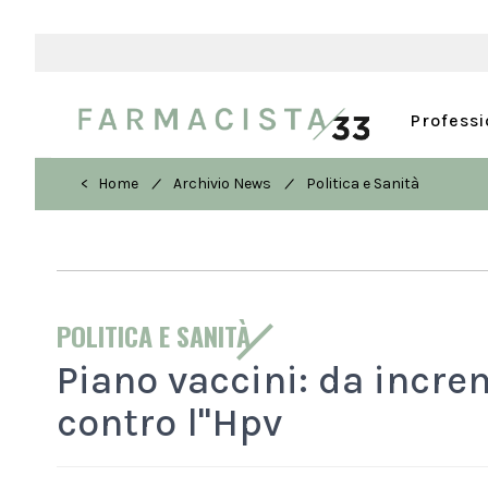
Profess
/
/
< Home
Archivio News
Politica e Sanità
POLITICA E SANITÀ
Piano vaccini: da incr
contro l''Hpv