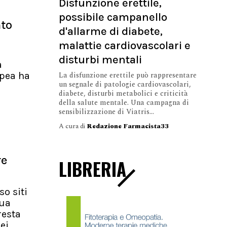
Disfunzione erettile,
possibile campanello
nto
d'allarme di diabete,
malattie cardiovascolari e
disturbi mentali
a
La disfunzione erettile può rappresentare
pea ha
un segnale di patologie cardiovascolari,
diabete, disturbi metabolici e criticità
della salute mentale. Una campagna di
sensibilizzazione di Viatris...
A cura di
Redazione Farmacista33
re
LIBRERIA
so siti
nua
resta
ei