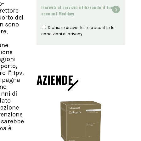
o-
Iscriviti al servizio utilizzando il tuo
irettore
account Medikey
porto del
on sono
Dichiaro di aver letto e accetto le
re,
condizioni di
privacy
one
zione
egioni
pporto,
o l''Hpv,
AZIENDE
campagna
ono
anni di
dato
nazione
venzione
e sarebbe
ma è