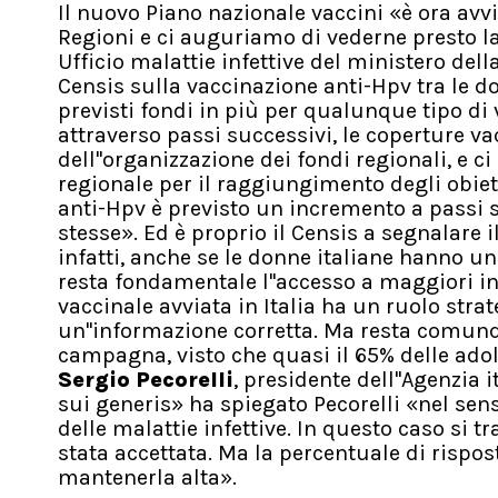
Il nuovo Piano nazionale vaccini «è ora avvi
Regioni e ci auguriamo di vederne presto l
Ufficio malattie infettive del ministero del
Censis sulla vaccinazione anti-Hpv tra le 
previsti fondi in più per qualunque tipo d
attraverso passi successivi, le coperture vac
dell''organizzazione dei fondi regionali, 
regionale per il raggiungimento degli obiett
anti-Hpv è previsto un incremento a passi su
stesse». Ed è proprio il Censis a segnalare i
infatti, anche se le donne italiane hanno u
resta fondamentale l''accesso a maggiori in
vaccinale avviata in Italia ha un ruolo str
un''informazione corretta. Ma resta comunqu
campagna, visto che quasi il 65% delle ado
Sergio Pecorelli
, presidente dell''Agenzia 
sui generis» ha spiegato Pecorelli «nel sen
delle malattie infettive. In questo caso si
stata accettata. Ma la percentuale di risp
mantenerla alta».