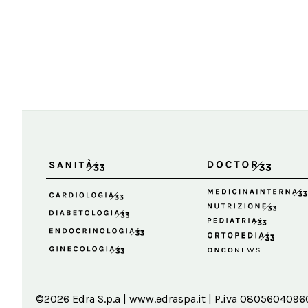
©2026 Edra S.p.a | www.edraspa.it | P.iva 08056040960 |