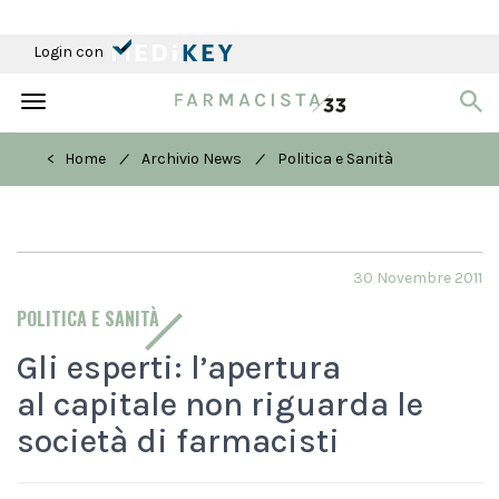
Login con
Toggle
navigation
/
/
< Home
Archivio News
Politica e Sanità
30 Novembre 2011
POLITICA E SANITÀ
Gli esperti: l’apertura
al capitale non riguarda le
società di farmacisti