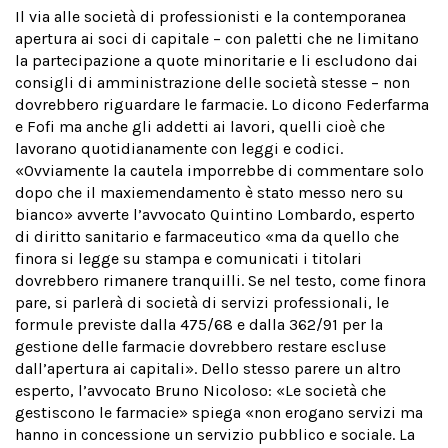
Il via alle società di professionisti e la contemporanea
apertura ai soci di capitale – con paletti che ne limitano
la partecipazione a quote minoritarie e li escludono dai
consigli di amministrazione delle società stesse – non
dovrebbero riguardare le farmacie. Lo dicono Federfarma
e Fofi ma anche gli addetti ai lavori, quelli cioè che
lavorano quotidianamente con leggi e codici.
«Ovviamente la cautela imporrebbe di commentare solo
dopo che il maxiemendamento è stato messo nero su
bianco» avverte l’avvocato Quintino Lombardo, esperto
di diritto sanitario e farmaceutico «ma da quello che
finora si legge su stampa e comunicati i titolari
dovrebbero rimanere tranquilli. Se nel testo, come finora
pare, si parlerà di società di servizi professionali, le
formule previste dalla 475/68 e dalla 362/91 per la
gestione delle farmacie dovrebbero restare escluse
dall’apertura ai capitali». Dello stesso parere un altro
esperto, l’avvocato Bruno Nicoloso: «Le società che
gestiscono le farmacie» spiega «non erogano servizi ma
hanno in concessione un servizio pubblico e sociale. La