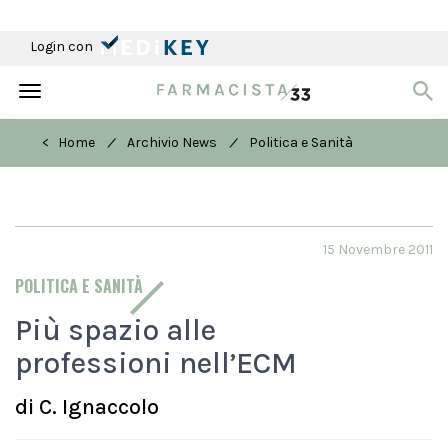
Login con
Toggle
navigation
/
/
< Home
Archivio News
Politica e Sanità
15 Novembre 2011
POLITICA E SANITÀ
Più spazio alle
professioni nell’ECM
di
C. Ignaccolo