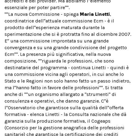
accrediti e dei provider. Ma abbiamo l''elemento
essenziale per poter partire''''.
''''La nuova Commissione - spiega
Maria Linetti
,
coordinatrice dell''attuale commissione Ecm - è il
prodotto dell''esperienza maturata durante la
sperimentazione che si è protratta fino al dicembre 2007.
E'' una commissione improntata su una grande
convergenza e su una grande condivisione del progetto
Ecm''''. La presenza più significativa, nella nuova
composizione, ''''riguarda le professioni, che sono
destinatarie del programma - continua Linetti - quindi è
una commissione vicina agli operatori, in cui anche lo
Stato e le Regioni non solo hanno fatto un passo indietro,
ma l''hanno fatto in favore delle professioni''''. Si tratta
anche di ''''un organismo allargato a ''strumenti'' di
consulenza e operativi, che danno garanzie. C''è
l''Osservatorio che garantisce sulla qualità dell''offerta
formativa - elenca Linetti - la Consulta nazionale che dà
garanzia sulla produzione formativa, il Cogeaps
(Consorzio per la gestione anagrafica delle professioni
sanitarie) che garantisce la certificazione dei crediti