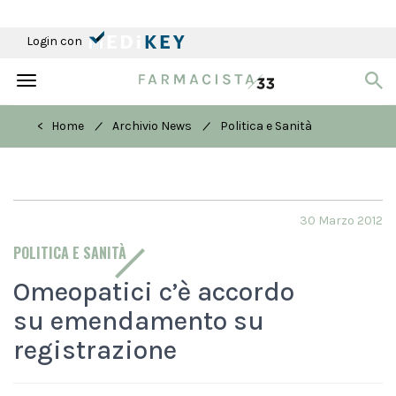
Login con
Toggle
navigation
/
/
< Home
Archivio News
Politica e Sanità
30 Marzo 2012
POLITICA E SANITÀ
Omeopatici c’è accordo
su emendamento su
registrazione