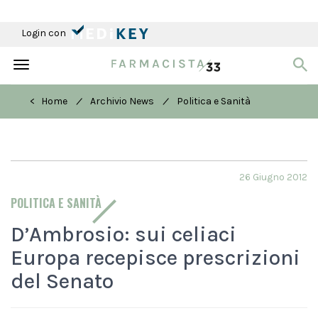
Login con
Toggle
navigation
/
/
< Home
Archivio News
Politica e Sanità
26 Giugno 2012
POLITICA E SANITÀ
D’Ambrosio: sui celiaci
Europa recepisce prescrizioni
del Senato