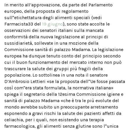
In merito all’approvazione, da parte del Parlamento
europeo, della proposta di regolamento
sull''etichettatura degli alimenti speciali (vedi
Farmacista33 del
19 giugno
), sono state accolte le
osservazioni dei senatori italiani sulla mancata
conformità della nuova legislazione al principi di
sussidiarietà, sollevate in una mozione della
Commissione sanità di palazzo Madama. La legislazione
europea ha dunque tenuto conto del principio secondo
cui il buon funzionamento del mercato interno non può
trascurare la salute dei gruppi più fragili della
popolazione. Lo sottolinea in una nota il senatore
D’Ambrosio Lettieri «se la proposta dell''Ue fosse passata
così com''era stata formulata, la normativa italiana»
spiega il segretario della 12esima Commissione igiene e
sanità di palazzo Madama «che è tra le più evolute del
mondo avrebbe subito un preoccupante arretramento
esponendo a gravi rischi la salute dei pazienti affetti da
celiachia, per i quali, non esistendo una terapia
farmacologica, gli alimenti senza glutine sono l''unica