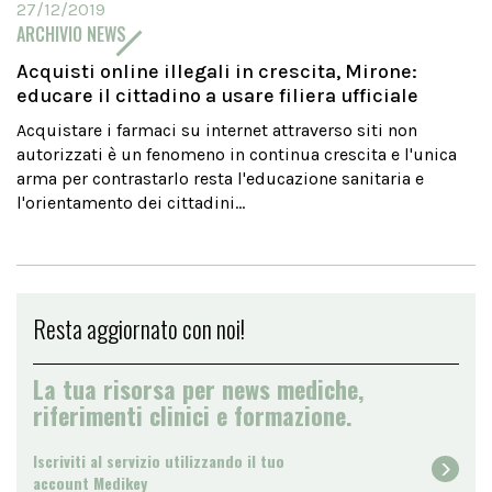
27/12/2019
ARCHIVIO NEWS
Acquisti online illegali in crescita, Mirone:
educare il cittadino a usare filiera ufficiale
Acquistare i farmaci su internet attraverso siti non
autorizzati è un fenomeno in continua crescita e l'unica
arma per contrastarlo resta l'educazione sanitaria e
l'orientamento dei cittadini...
Resta aggiornato con noi!
La tua risorsa per news mediche,
riferimenti clinici e formazione.
Iscriviti al servizio utilizzando il tuo
account Medikey