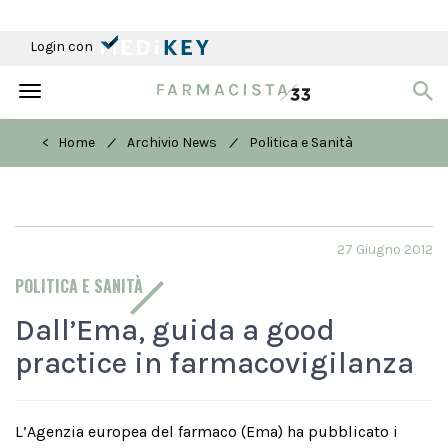
Login con
Toggle
navigation
/
/
< Home
Archivio News
Politica e Sanità
27 Giugno 2012
POLITICA E SANITÀ
Dall’Ema, guida a good
practice in farmacovigilanza
L’Agenzia europea del farmaco (Ema) ha pubblicato i