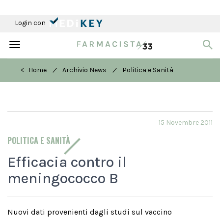
Login con
Toggle
navigation
/
/
< Home
Archivio News
Politica e Sanità
15 Novembre 2011
POLITICA E SANITÀ
Efficacia contro il
meningococco B
Nuovi dati provenienti dagli studi sul vaccino