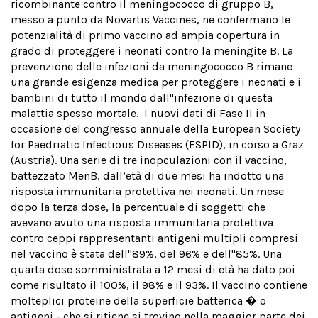
ricombinante contro il meningococco di gruppo B,
messo a punto da Novartis Vaccines, ne confermano le
potenzialità di primo vaccino ad ampia copertura in
grado di proteggere i neonati contro
la meningite B. La
prevenzione delle infezioni da meningococco B rimane
una grande esigenza medica per proteggere i neonati e i
bambini di tutto il mondo dall''infezione di questa
malattia spesso mortale. I nuovi dati di Fase II in
occasione del congresso annuale della European Society
for Paedriatic Infectious Diseases (ESPID), in corso a Graz
(Austria). Una serie di tre inopculazioni con il vaccino,
battezzato MenB, dall’età di due mesi ha indotto una
risposta immunitaria protettiva nei neonati. Un mese
dopo la terza dose, la percentuale di soggetti che
avevano avuto una risposta immunitaria protettiva
contro ceppi rappresentanti antigeni multipli compresi
nel vaccino è stata dell''89%, del 96% e dell''85%. Una
quarta dose somministrata a 12 mesi di età ha dato poi
come risultato il 100%, il 98% e il 93%. Il vaccino contiene
molteplici proteine della superficie batterica � o
antigeni - che si ritiene si trovino nella maggior parte dei