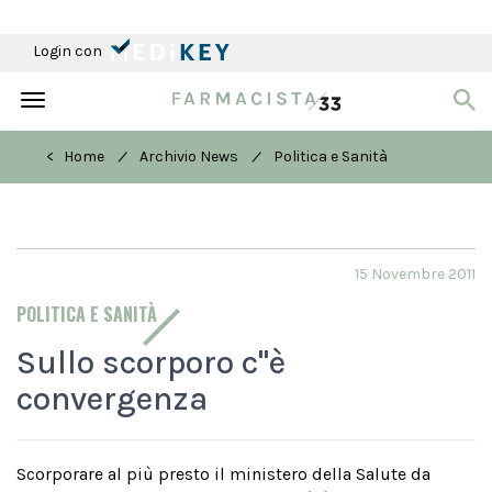
Login con
Toggle
navigation
/
/
< Home
Archivio News
Politica e Sanità
15 Novembre 2011
POLITICA E SANITÀ
Sullo scorporo c''è
convergenza
Scorporare al più presto il ministero della Salute da