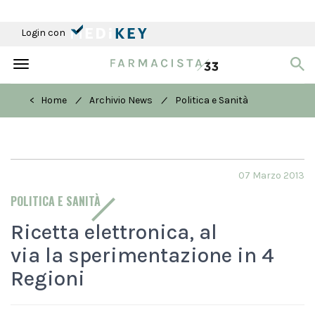
Login con
Toggle
navigation
/
/
< Home
Archivio News
Politica e Sanità
07 Marzo 2013
POLITICA E SANITÀ
Ricetta elettronica, al
via la sperimentazione in 4
Regioni