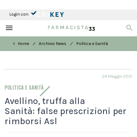
Login con
Toggle
navigation
/
/
< Home
Archivio News
Politica e Sanità
24 Maggio 2013
POLITICA E SANITÀ
Avellino, truffa alla
Sanità: false prescrizioni per
rimborsi Asl