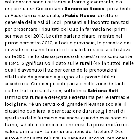
collaborano sono i cittadini a trarne giovamento, e a
risparmiare». Concordano
Annarosa Racca
, presidente
di Federfarma nazionale, e
Fabio Russo
, direttore
generale della Asl di Lodi, presenti all’incontro tenutosi
per presentare i risultati del Cup in farmacia nei primi
sei mesi del 2013. Le cifre parlano chiaro: mentre nel
primo semestre 2012, a Lodi e provincia, le prenotazioni
di visite ed esami tramite il canale farmacia si attestava
sulle 335, nello stesso periodo di quest’anno sono salite
a 1.345. Significativo il dato sulle rurali (42 in tutto), nelle
quali è avvenuto il 92 per cento delle prenotazioni
effettuate da gennaio a giugno. «La possibilità di
accedere al Cup nei piccoli paesi e nelle zone distanti
dalle strutture sanitarie», sottolinea
Adriana Botti
,
farmacista rurale e delegata Federfarma per le farmacie
lodigiane, «è un servizio di grande rilevanza sociale. Il
cittadino può fare la prenotazione durante gli orari di
apertura delle farmacie ma anche quando esse sono di
turno, sabato e domenica compresi. La prossimità è un
valore primario». La remunerazione del titolare? Due
euro e cinquanta più Iva, in base agli accordi regionali.