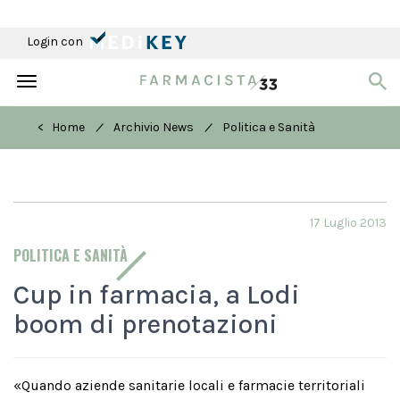
Login con
Toggle
navigation
/
/
< Home
Archivio News
Politica e Sanità
17 Luglio 2013
POLITICA E SANITÀ
Cup in farmacia, a Lodi
boom di prenotazioni
«Quando aziende sanitarie locali e farmacie territoriali