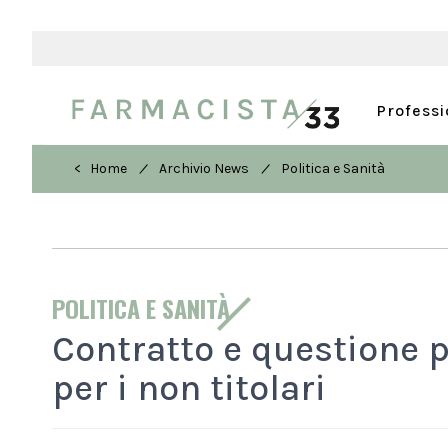
Profess
/
/
< Home
Archivio News
Politica e Sanità
POLITICA E SANITÀ
Contratto e questione pr
per i non titolari