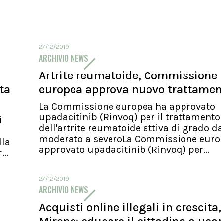
27/12/2019
ARCHIVIO NEWS
Artrite reumatoide, Commissione
ita
europea approva nuovo trattame
La Commissione europea ha approvato
upadacitinib (Rinvoq) per il trattamento
i
dell'artrite reumatoide attiva di grado d
moderato a severoLa Commissione euro
lla
approvato upadacitinib (Rinvoq) per...
..
27/12/2019
ARCHIVIO NEWS
Acquisti online illegali in crescita,