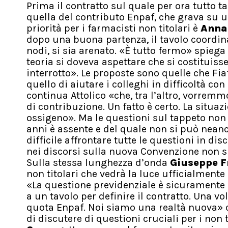
Prima il contratto sul quale per ora tutto ta
quella del contributo Enpaf, che grava su un
priorità per i farmacisti non titolari è
Anna 
dopo una buona partenza, il tavolo coordina
nodi, si sia arenato. «È tutto fermo» spiega
teoria si doveva aspettare che si costituiss
interrotto». Le proposte sono quelle che Fiaf
quello di aiutare i colleghi in difficoltà c
continua Attolico «che, tra l’altro, vorremm
di contribuzione. Un fatto è certo. La situaz
ossigeno». Ma le questioni sul tappeto non 
anni è assente e del quale non si può neanc
difficile affrontare tutte le questioni in di
nei discorsi sulla nuova Convenzione non s
Sulla stessa lunghezza d’onda
Giuseppe F
non titolari che vedrà la luce ufficialment
«La questione previdenziale è sicuramente u
a un tavolo per definire il contratto. Una vo
quota Enpaf. Noi siamo una realtà nuova» 
di discutere di questioni cruciali per i non 