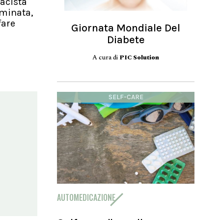
acista
uminata,
fare
Giornata Mondiale Del
Diabete
A cura di
PIC Solution
SELF-CARE
AUTOMEDICAZIONE