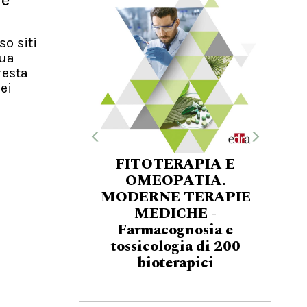
re
so siti
nua
resta
ei
FITOTERAPIA E
OMEOPATIA.
MODERNE TERAPIE
MEDICHE -
Farmacognosia e
tossicologia di 200
bioterapici