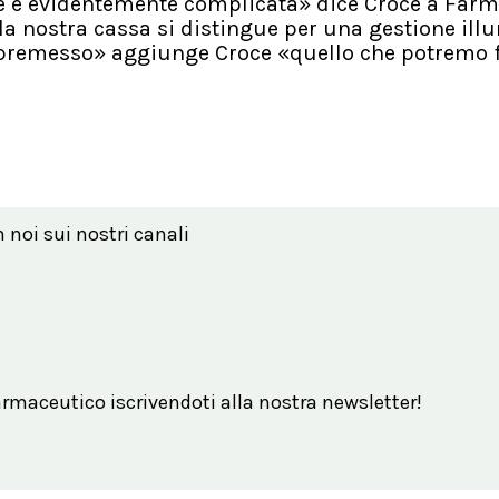
ne è evidentemente complicata» dice Croce a Farm
 nostra cassa si distingue per una gestione ill
ò premesso» aggiunge Croce «quello che potremo 
n noi sui nostri canali
maceutico iscrivendoti alla nostra newsletter!