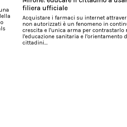
Mirone: educare il cittadino a usa
filiera ufficiale
 una
ella
Acquistare i farmaci su internet attraver
io
non autorizzati è un fenomeno in conti
als
crescita e l'unica arma per contrastarlo 
l'educazione sanitaria e l'orientamento d
cittadini...