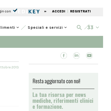
gin con
»
ACCEDI
|
REGISTRATI
alimenti
Speciali e servizi
Ottobre 2013
Resta aggiornato con noi!
La tua risorsa per news
mediche, riferimenti clinici
e formazione.