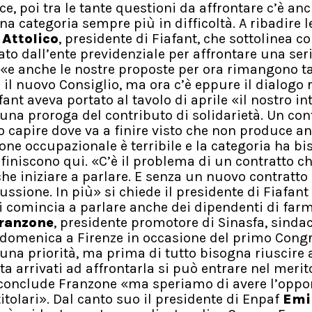
ce, poi tra le tante questioni da affrontare c’è an
a categoria sempre più in difficoltà. A ribadire l
Attolico
, presidente di Fiafant, che sottolinea c
to dall’ente previdenziale per affrontare una seri
 «e anche le nostre proposte per ora rimangono tal
e il nuovo Consiglio, ma ora c’è eppure il dialogo 
ant aveva portato al tavolo di aprile «il nostro in
on una proroga del contributo di solidarietà. Un co
o capire dove va a finire visto che non produce an
ione occupazionale è terribile e la categoria ha b
finiscono qui. «C’è il problema di un contratto c
he iniziare a parlare. E senza un nuovo contratto 
scussione. In più» si chiede il presidente di Fiafan
i comincia a parlare anche dei dipendenti di far
ranzone
, presidente promotore di Sinasfa, sinda
e domenica a Firenze in occasione del primo Cong
na priorità, ma prima di tutto bisogna riuscire 
lta arrivati ad affrontarla si può entrare nel merit
conclude Franzone «ma speriamo di avere l’oppo
titolari». Dal canto suo il presidente di Enpaf
Emi