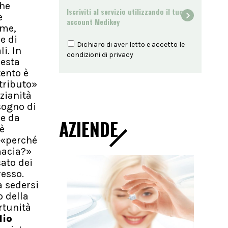
che
Iscriviti al servizio utilizzando il tuo
e
account Medikey
ome,
e di
Dichiaro di aver letto e accetto le
i. In
condizioni di
privacy
resta
tento è
ntributo»
zianità
isogno di
he da
AZIENDE
è
t «perché
macia?»
cato dei
resso.
a sedersi
o della
rtunità
lio