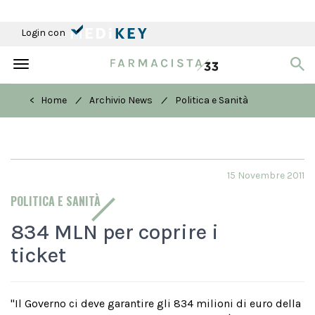
Login con
Toggle
navigation
/
/
< Home
Archivio News
Politica e Sanità
15 Novembre 2011
POLITICA E SANITÀ
834 MLN per coprire i
ticket
"Il Governo ci deve garantire gli 834 milioni di euro della