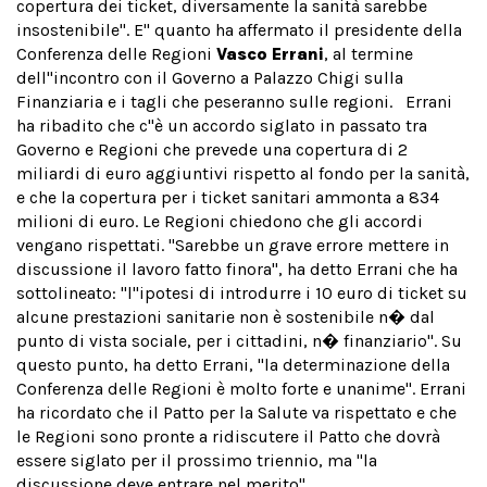
copertura dei ticket, diversamente la sanità sarebbe
insostenibile". E'' quanto ha affermato il presidente della
Conferenza delle Regioni
Vasco Errani
, al termine
dell''incontro con il Governo a Palazzo Chigi sulla
Finanziaria e i tagli che peseranno sulle regioni. Errani
ha ribadito che c''è un accordo siglato in passato tra
Governo e Regioni che prevede una copertura di 2
miliardi di euro aggiuntivi rispetto al fondo per la sanità,
e che la copertura per i ticket sanitari ammonta a 834
milioni di euro. Le Regioni chiedono che gli accordi
vengano rispettati. "Sarebbe un grave errore mettere in
discussione il lavoro fatto finora", ha detto Errani che ha
sottolineato: "l''ipotesi di introdurre i 10 euro di ticket su
alcune prestazioni sanitarie non è sostenibile n� dal
punto di vista sociale, per i cittadini, n� finanziario". Su
questo punto, ha detto Errani, "la determinazione della
Conferenza delle Regioni è molto forte e unanime". Errani
ha ricordato che il Patto per la Salute va rispettato e che
le Regioni sono pronte a ridiscutere il Patto che dovrà
essere siglato per il prossimo triennio, ma "la
discussione deve entrare nel merito".