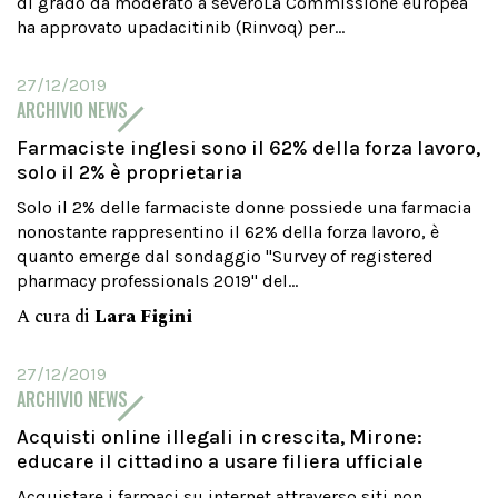
di grado da moderato a severoLa Commissione europea
ha approvato upadacitinib (Rinvoq) per...
27/12/2019
ARCHIVIO NEWS
Farmaciste inglesi sono il 62% della forza lavoro,
solo il 2% è proprietaria
Solo il 2% delle farmaciste donne possiede una farmacia
nonostante rappresentino il 62% della forza lavoro, è
quanto emerge dal sondaggio "Survey of registered
pharmacy professionals 2019" del...
A cura di
Lara Figini
27/12/2019
ARCHIVIO NEWS
Acquisti online illegali in crescita, Mirone:
educare il cittadino a usare filiera ufficiale
Acquistare i farmaci su internet attraverso siti non