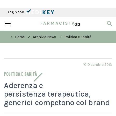
Login con
Toggle
navigation
/
/
< Home
Archivio News
Politica e Sanità
10 Dicembre 2013
POLITICA E SANITÀ
Aderenza e
persistenza terapeutica,
generici competono col brand