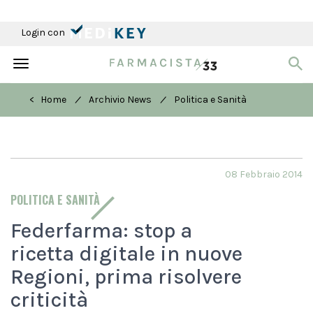
Login con
Toggle
navigation
/
/
< Home
Archivio News
Politica e Sanità
08 Febbraio 2014
POLITICA E SANITÀ
Federfarma: stop a
ricetta digitale in nuove
Regioni, prima risolvere
criticità