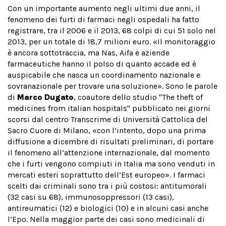
Con un importante aumento negli ultimi due anni, il
fenomeno dei furti di farmaci negli ospedali ha fatto
registrare, tra il 2006 e il 2013, 68 colpi di cui 51 solo nel
2013, per un totale di 18,7 milioni euro. «Il monitoraggio
è ancora sottotraccia, ma Nas, Aifa e aziende
farmaceutiche hanno il polso di quanto accade ed è
auspicabile che nasca un coordinamento nazionale e
sovranazionale per trovare una soluzione». Sono le parole
di
Marco Dugato
, coautore dello studio "The theft of
medicines from italian hospitals" pubblicato nei giorni
scorsi dal centro Transcrime di Università Cattolica del
Sacro Cuore di Milano, «con l’intento, dopo una prima
diffusione a dicembre di risultati preliminari, di portare
il fenomeno all’attenzione internazionale, dal momento
che i furti vengono compiuti in Italia ma sono venduti in
mercati esteri soprattutto dell’Est europeo». I farmaci
scelti dai criminali sono tra i più costosi: antitumorali
(32 casi su 68), immunosoppressori (13 casi),
antireumatici (12) e biologici (10) e in alcuni casi anche
l’Epo. Nella maggior parte dei casi sono medicinali di