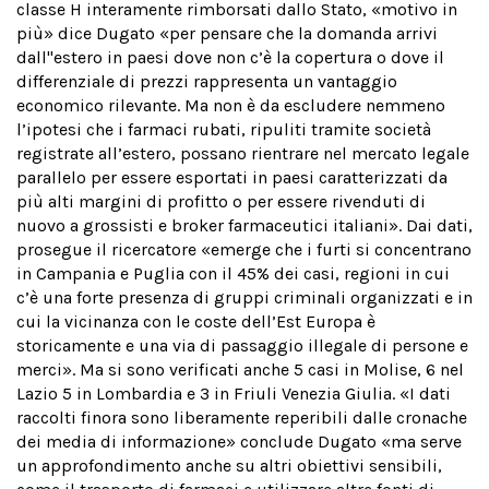
classe H interamente rimborsati dallo Stato, «motivo in
più» dice Dugato «per pensare che la domanda arrivi
dall''estero in paesi dove non c’è la copertura o dove il
differenziale di prezzi rappresenta un vantaggio
economico rilevante. Ma non è da escludere nemmeno
l’ipotesi che i farmaci rubati, ripuliti tramite società
registrate all’estero, possano rientrare nel mercato legale
parallelo per essere esportati in paesi caratterizzati da
più alti margini di profitto o per essere rivenduti di
nuovo a grossisti e broker farmaceutici italiani». Dai dati,
prosegue il ricercatore «emerge che i furti si concentrano
in Campania e Puglia con il 45% dei casi, regioni in cui
c’è una forte presenza di gruppi criminali organizzati e in
cui la vicinanza con le coste dell’Est Europa è
storicamente e una via di passaggio illegale di persone e
merci». Ma si sono verificati anche 5 casi in Molise, 6 nel
Lazio 5 in Lombardia e 3 in Friuli Venezia Giulia. «I dati
raccolti finora sono liberamente reperibili dalle cronache
dei media di informazione» conclude Dugato «ma serve
un approfondimento anche su altri obiettivi sensibili,