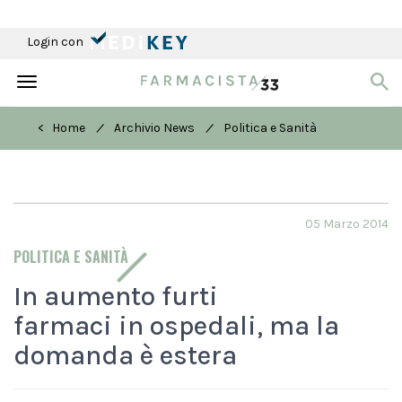
Login con
Toggle
navigation
/
/
< Home
Archivio News
Politica e Sanità
05 Marzo 2014
POLITICA E SANITÀ
In aumento furti
farmaci in ospedali, ma la
domanda è estera