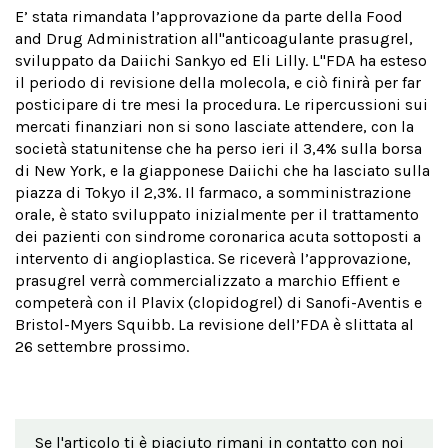
E’ stata rimandata l’approvazione da parte della Food
and Drug Administration all''anticoagulante prasugrel,
sviluppato da Daiichi Sankyo ed Eli Lilly. L''FDA ha esteso
il periodo di revisione della molecola, e ciò finirà per far
posticipare di tre mesi la procedura. Le ripercussioni sui
mercati finanziari non si sono lasciate attendere, con la
società statunitense che ha perso ieri il 3,4% sulla borsa
di New York, e la giapponese Daiichi che ha lasciato sulla
piazza di Tokyo il 2,3%. Il farmaco, a somministrazione
orale, è stato sviluppato inizialmente per il trattamento
dei pazienti con sindrome coronarica acuta sottoposti a
intervento di angioplastica. Se riceverà l’approvazione,
prasugrel verrà commercializzato a marchio Effient e
competerà con il Plavix (clopidogrel) di Sanofi-Aventis e
Bristol-Myers Squibb. La revisione dell’FDA è slittata al
26 settembre prossimo.
Se l'articolo ti è piaciuto rimani in contatto con noi