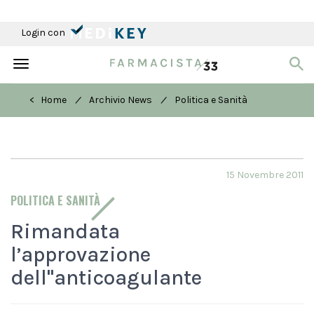
Login con
Toggle
navigation
/
/
< Home
Archivio News
Politica e Sanità
15 Novembre 2011
POLITICA E SANITÀ
Rimandata
l’approvazione
dell''anticoagulante