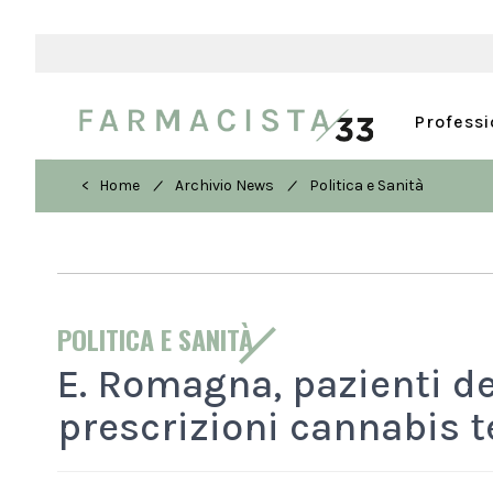
Profess
/
/
< Home
Archivio News
Politica e Sanità
POLITICA E SANITÀ
E. Romagna, pazienti d
prescrizioni cannabis 