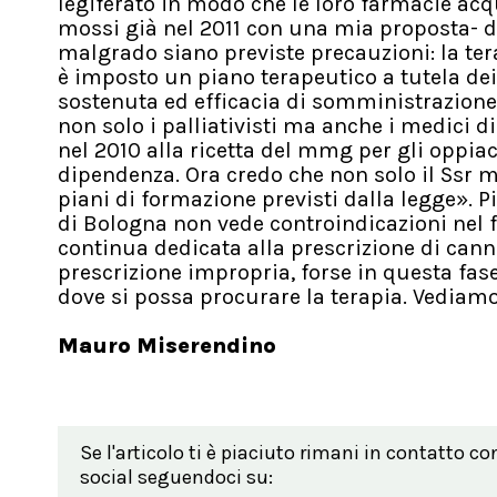
legiferato in modo che le loro farmacie ac
mossi già nel 2011 con una mia proposta- dic
malgrado siano previste precauzioni: la terap
è imposto un piano terapeutico a tutela dei 
sostenuta ed efficacia di somministrazione 
non solo i palliativisti ma anche i medici d
nel 2010 alla ricetta del mmg per gli oppia
dipendenza. Ora credo che non solo il Ssr 
piani di formazione previsti dalla legge». Pi
di Bologna non vede controindicazioni nel 
continua dedicata alla prescrizione di can
prescrizione impropria, forse in questa fas
dove si possa procurare la terapia. Vediamo
Mauro Miserendino
Se l'articolo ti è piaciuto rimani in contatto co
social seguendoci su: