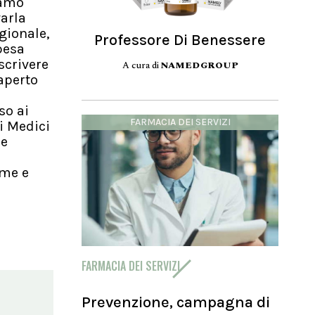
vamo
varla
gionale,
Professore Di Benessere
pesa
scrivere
A cura di
NAMEDGROUP
 aperto
so ai
FARMACIA DEI SERVIZI
ei Medici
ne
ome e
FARMACIA DEI SERVIZI
Prevenzione, campagna di