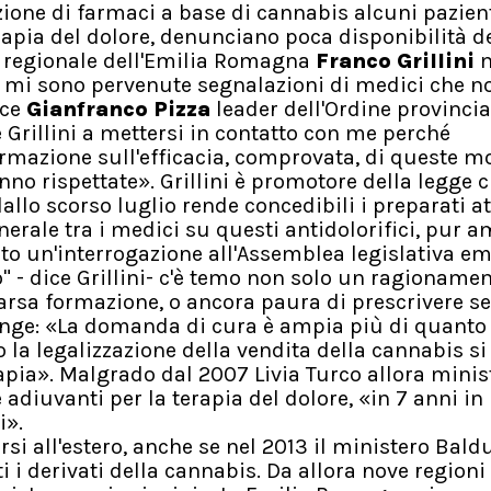
uzione di farmaci a base di cannabis alcuni pazien
rapia del dolore, denunciano poca disponibilità d
ere regionale dell'Emilia Romagna
Franco Grillini
m
n mi sono pervenute segnalazioni di medici che n
ice
Gianfranco Pizza
leader dell'Ordine provincia
 Grillini a mettersi in contatto con me perché
rmazione sull'efficacia, comprovata, di queste mo
nno rispettate». Grillini è promotore della legge c
llo scorso luglio rende concedibili i preparati at
erale tra i medici su questi antidolorifici, pur 
ato un'interrogazione all'Assemblea legislativa em
no" - dice Grillini- c'è temo non solo un ragioname
 scarsa formazione, o ancora paura di prescrivere s
unge: «La domanda di cura è ampia più di quanto
o la legalizzazione della vendita della cannabis si
pia». Malgrado dal 2007 Livia Turco allora minis
adiuvanti per la terapia del dolore, «in 7 anni in
i».
rsi all'estero, anche se nel 2013 il ministero Bald
ti i derivati della cannabis. Da allora nove region