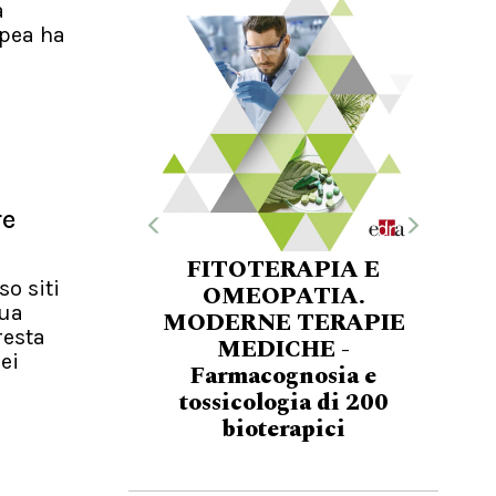
a
pea ha
re
FITOTERAPIA E
so siti
OMEOPATIA.
nua
MODERNE TERAPIE
resta
MEDICHE -
ei
Farmacognosia e
tossicologia di 200
bioterapici