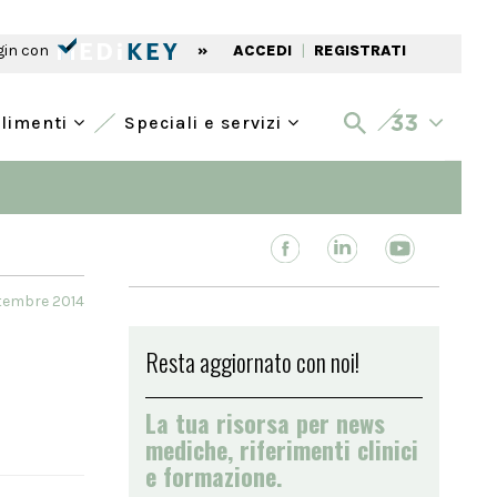
gin con
»
ACCEDI
|
REGISTRATI
alimenti
Speciali e servizi
tembre 2014
Resta aggiornato con noi!
La tua risorsa per news
mediche, riferimenti clinici
e formazione.