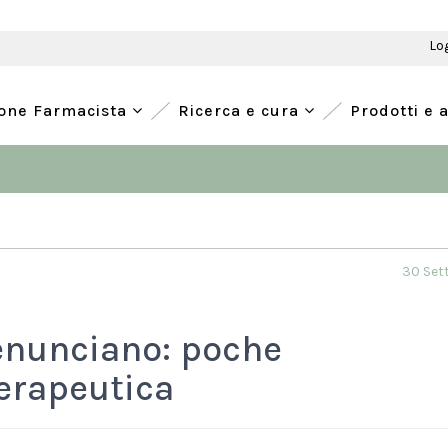
Lo
ione Farmacista
Ricerca e cura
Prodotti e 
30 Set
enunciano: poche
terapeutica