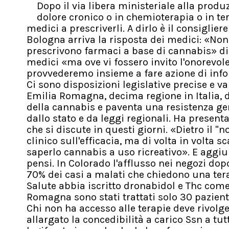
Dopo il via libera ministeriale alla prod
dolore cronico o in chemioterapia o in te
medici a prescriverli. A dirlo è il consigli
Bologna arriva la risposta dei medici: «No
prescrivono farmaci a base di cannabis» d
medici «ma ove vi fossero invito l'onorevole
provvederemo insieme a fare azione di info
Ci sono disposizioni legislative precise e va
Emilia Romagna, decima regione in Italia, da
della cannabis e paventa una resistenza gen
dallo stato e da leggi regionali. Ha present
che si discute in questi giorni. «Dietro il "
clinico sull'efficacia, ma di volta in volta
saperlo cannabis a uso ricreativo». E aggi
pensi. In Colorado l'afflusso nei negozi dop
70% dei casi a malati che chiedono una tera
Salute abbia iscritto dronabidol e Thc come 
Romagna sono stati trattati solo 30 pazient
Chi non ha accesso alle terapie deve rivolge
allargato la concedibilità a carico Ssn a tut