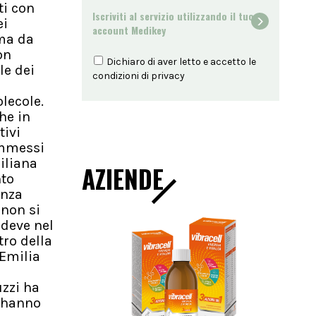
ti con
Iscriviti al servizio utilizzando il tuo
ei
account Medikey
a da
on
Dichiaro di aver letto e accetto le
le dei
condizioni di
privacy
lecole.
he in
tivi
ammessi
iliana
AZIENDE
nto
enza
 non si
 deve nel
tro della
 Emilia
uzzi ha
i hanno