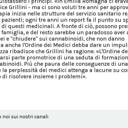
quistassero i principi. «In Emilia Romagna ci era
e Grillini - ma ci sono voluti tre anni per appro
ia inizia nelle strutture del servizio sanitario re
pazienti; ogni tre anni un report fa il punto su s
di questi medicinali. A fronte di ciò, possono pre
i famiglia, e del resto sarebbe un paradosso aver
cei e "chiudere" sui cannabinoidi, che non danno
ma anche l'Ordine dei Medici debba dare un impul
zza ribadisce che Grillini ha ragione: «L'Ordine d
farsi parte promotrice di una seduta di formazio
nabinoidi. Più che paura delle conseguenze di una
e la perplessità dei medici attenga a lacune su c
 di risolvere insieme i problemi».
n noi sui nostri canali