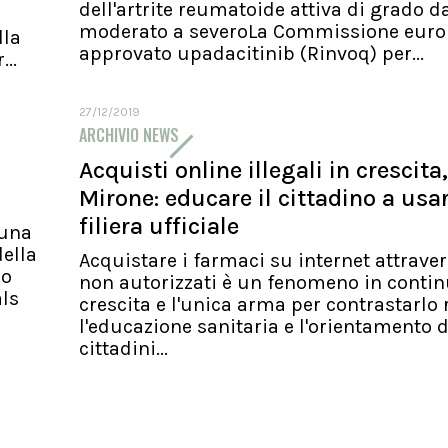
dell'artrite reumatoide attiva di grado d
moderato a severoLa Commissione euro
lla
approvato upadacitinib (Rinvoq) per...
..
27/12/2019
ARCHIVIO NEWS
Acquisti online illegali in crescita,
Mirone: educare il cittadino a usa
filiera ufficiale
 una
ella
Acquistare i farmaci su internet attraver
io
non autorizzati è un fenomeno in conti
als
crescita e l'unica arma per contrastarlo 
l'educazione sanitaria e l'orientamento d
cittadini...