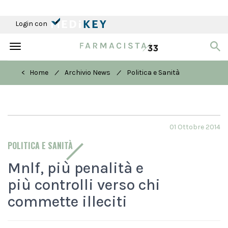
Login con
Toggle
navigation
/
/
< Home
Archivio News
Politica e Sanità
01 Ottobre 2014
POLITICA E SANITÀ
Mnlf, più penalità e
più controlli verso chi
commette illeciti