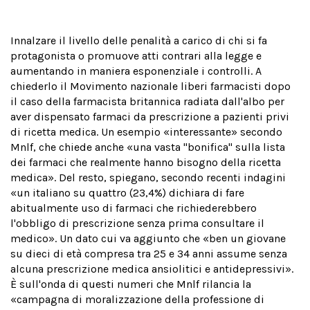
Innalzare il livello delle penalità a carico di chi si fa
protagonista o promuove atti contrari alla legge e
aumentando in maniera esponenziale i controlli. A
chiederlo il Movimento nazionale liberi farmacisti dopo
il caso della farmacista britannica radiata dall'albo per
aver dispensato farmaci da prescrizione a pazienti privi
di ricetta medica. Un esempio «interessante» secondo
Mnlf, che chiede anche «una vasta "bonifica" sulla lista
dei farmaci che realmente hanno bisogno della ricetta
medica». Del resto, spiegano, secondo recenti indagini
«un italiano su quattro (23,4%) dichiara di fare
abitualmente uso di farmaci che richiederebbero
l'obbligo di prescrizione senza prima consultare il
medico». Un dato cui va aggiunto che «ben un giovane
su dieci di età compresa tra 25 e 34 anni assume senza
alcuna prescrizione medica ansiolitici e antidepressivi».
È sull'onda di questi numeri che Mnlf rilancia la
«campagna di moralizzazione della professione di