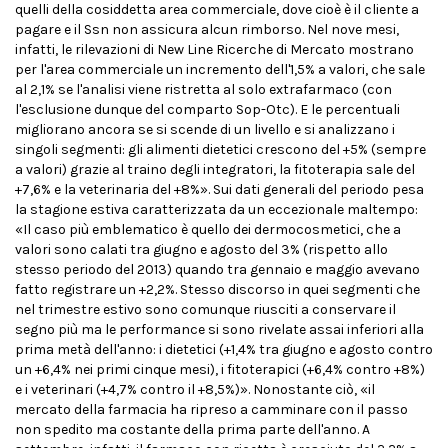
quelli della cosiddetta area commerciale, dove cioè è il cliente a
pagare e il Ssn non assicura alcun rimborso. Nel nove mesi,
infatti, le rilevazioni di New Line Ricerche di Mercato mostrano
per l'area commerciale un incremento dell'1,5% a valori, che sale
al 2,1% se l'analisi viene ristretta al solo extrafarmaco (con
l'esclusione dunque del comparto Sop-Otc). E le percentuali
migliorano ancora se si scende di un livello e si analizzano i
singoli segmenti: gli alimenti dietetici crescono del +5% (sempre
a valori) grazie al traino degli integratori, la fitoterapia sale del
+7,6% e la veterinaria del +8%». Sui dati generali del periodo pesa
la stagione estiva caratterizzata da un eccezionale maltempo:
«Il caso più emblematico è quello dei dermocosmetici, che a
valori sono calati tra giugno e agosto del 3% (rispetto allo
stesso periodo del 2013) quando tra gennaio e maggio avevano
fatto registrare un +2,2%. Stesso discorso in quei segmenti che
nel trimestre estivo sono comunque riusciti a conservare il
segno più ma le performance si sono rivelate assai inferiori alla
prima metà dell'anno: i dietetici (+1,4% tra giugno e agosto contro
un +6,4% nei primi cinque mesi), i fitoterapici (+6,4% contro +8%)
e i veterinari (+4,7% contro il +8,5%)». Nonostante ciò, «il
mercato della farmacia ha ripreso a camminare con il passo
non spedito ma costante della prima parte dell'anno. A