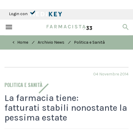
Login con
Toggle
navigation
/
/
< Home
Archivio News
Politica e Sanità
04 Novembre 2014
POLITICA E SANITÀ
La farmacia tiene:
fatturati stabili nonostante la
pessima estate