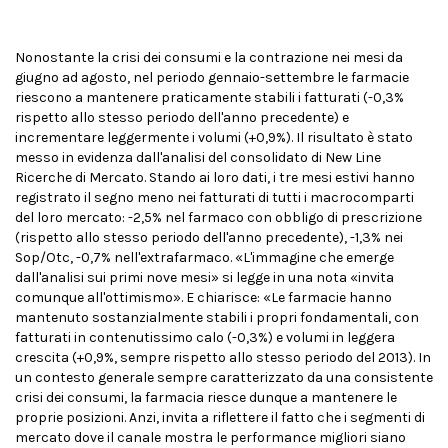
Nonostante la crisi dei consumi e la contrazione nei mesi da
giugno ad agosto, nel periodo gennaio-settembre le farmacie
riescono a mantenere praticamente stabili i fatturati (-0,3%
rispetto allo stesso periodo dell'anno precedente) e
incrementare leggermente i volumi (+0,9%). Il risultato è stato
messo in evidenza dall'analisi del consolidato di New Line
Ricerche di Mercato. Stando ai loro dati, i tre mesi estivi hanno
registrato il segno meno nei fatturati di tutti i macrocomparti
del loro mercato: -2,5% nel farmaco con obbligo di prescrizione
(rispetto allo stesso periodo dell'anno precedente), -1,3% nei
Sop/Otc, -0,7% nell'extrafarmaco. «L'immagine che emerge
dall'analisi sui primi nove mesi» si legge in una nota «invita
comunque all'ottimismo». E chiarisce: «Le farmacie hanno
mantenuto sostanzialmente stabili i propri fondamentali, con
fatturati in contenutissimo calo (-0,3%) e volumi in leggera
crescita (+0,9%, sempre rispetto allo stesso periodo del 2013). In
un contesto generale sempre caratterizzato da una consistente
crisi dei consumi, la farmacia riesce dunque a mantenere le
proprie posizioni. Anzi, invita a riflettere il fatto che i segmenti di
mercato dove il canale mostra le performance migliori siano