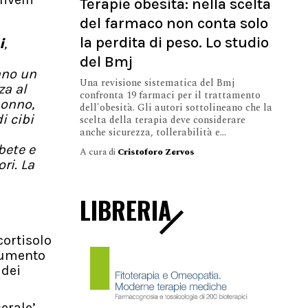
Terapie obesità: nella scelta
del farmaco non conta solo
la perdita di peso. Lo studio
i
,
del Bmj
ano un
Una revisione sistematica del Bmj
za al
confronta 19 farmaci per il trattamento
sonno,
dell'obesità. Gli autori sottolineano che la
i cibi
scelta della terapia deve considerare
anche sicurezza, tollerabilità e...
bete e
A cura di
Cristoforo Zervos
ri. La
LIBRERIA
cortisolo
aumento
 dei
erale’