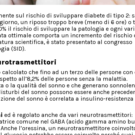
ente sul rischio di sviluppare diabete di tipo 2: s
giorno, un riposo troppo breve (meno di 6 ore) o 
% il rischio di sviluppare la patologia e ogni var
rata ottimale comporta un incremento del rischio 
tura scientifica, è stato presentato al congresso
gia (SID).
urotrasmettitori
o calcolato che fino ad un terzo delle persone con
petto all’8,2% delle persone senza la malattia.
ta o la qualità del sonno e che generano sonnole
disturbi del sonno possono essere anche preceden
azione del sonno è correlata a insulino-resistenza 
i
ed è regolato anche da vari neurotrasmettitori:
matrice comune nel GABA (acido gamma amino but
 Anche l’oressina, un neurotrasmettitore coinvolto
 glucosio potrebbe essere coinvolto perché suoi l