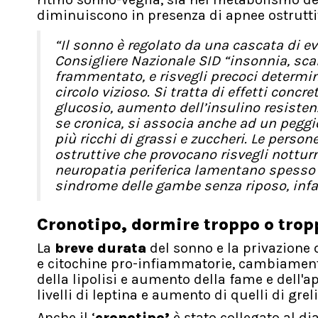
diminuiscono in presenza di apnee ostruttiv
“Il sonno è regolato da una cascata di 
Consigliere Nazionale SID “insonnia, sca
frammentato, e risvegli precoci determin
circolo vizioso. Si tratta di effetti conc
glucosio, aumento dell’insulino resistenz
se cronica, si associa anche ad un pegg
più ricchi di grassi e zuccheri. Le pers
ostruttive che provocano risvegli notturn
neuropatia periferica lamentano spesso in
sindrome delle gambe senza riposo, infat
Cronotipo, dormire troppo o trop
La
breve durata
del sonno e la privazione d
e citochine pro-infiammatorie, cambiament
della lipolisi e aumento della fame e dell'
livelli di leptina e aumento di quelli di grel
Anche il ‘
cronotipo’
è stato collegato al di