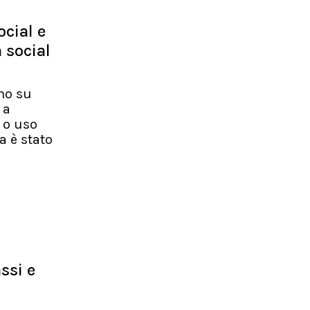
ocial e
a social
uno su
 a
 o uso
a è stato
ssi e