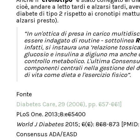
cioè, andare a letto tardi e alzarsi tardi, a
diabete di tipo 2 rispetto ai cronotipi matt
alzarsi presto).
“In un'ottica di presa in carico multidi
essere indagato di routine - sottolinea
R
infatti, si instaura una ‘relazione tossic
glucosio e insulina a digiuno ma anche d
controllo metabolico. L'ultima Consens
componenti centrali nella gestione del dia
di vita come dieta e l'esercizio fisico”.
Fonte
Diabetes Care, 29 (2006), pp. 657-661]
PLoS One. 2013;8:e65400
World J Diabetes
2015; 6(6): 868-873 [PMID
Consensus ADA/EASD