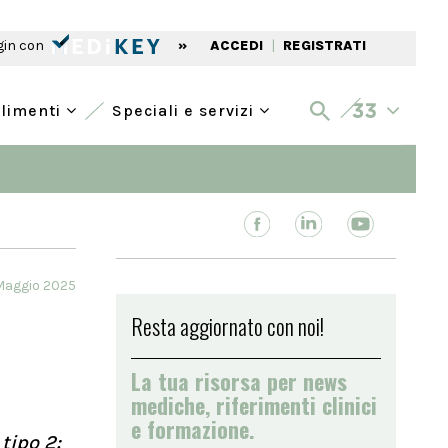
gin con
»
ACCEDI
|
REGISTRATI
alimenti
Speciali e servizi
Maggio 2025
Resta aggiornato con noi!
La tua risorsa per news
mediche, riferimenti clinici
e formazione.
tipo 2: