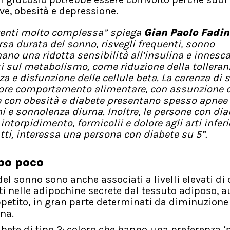
e, obesità e depressione.
eventi molto complessa” spiega
Gian Paolo Fadin
rsa durata del sonno, risvegli frequenti, sonno
ano una ridotta sensibilità all’insulina e innesc
reti sul metabolismo, come riduzione della tolleran
a e disfunzione delle cellule beta. La carenza di 
iore comportamento alimentare, con assunzione d
one con obesità e diabete presentano spesso apnee
i e sonnolenza diurna. Inoltre, le persone con dia
torpidimento, formicolii e dolore agli arti inferio
ti, interessa una persona con diabete su 5”.
po poco
el sonno sono anche associati a livelli elevati di 
i nelle adipochine secrete dal tessuto adiposo, 
appetito, in gran parte determinati da diminuzione
ina.
abete di tipo 2: coloro che hanno una preferenza ‘s