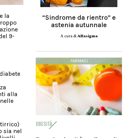
e la
“Sindrome da rientro” e
troppo
astenia autunnale
iazione
del 9-
A cura di
Alfasigma
FARMACI
 diabete
nza
ti alla
nelle
OBESITÀ
irrico)
 sia nel
ivelli