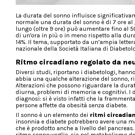
La durata del sonno influisce significativam
normale una durata del sonno è di 7 ore al 
lungo (oltre 9 ore) può aumentare fino al 50
di un'ora in più o in meno rispetto alla du
14%. Il tema, supportato da un’ampia lettera
nazionale della Società Italiana di Diabetolo
Ritmo circadiano regolato da ne
Diversi studi, riportano i diabetologi, hann
abbia una qualche alterazione del sonno, ris
Alterazioni che possono riguardare la dura
diurna, problemi di memoria e cognitivi. I 
diagnosi: si è visto infatti che la framment
persone affette da obesità senza diabete.
Il sonno è un elemento dei
ritmi circadian
insonnia e diabete potrebbero avere una 
che è prodotto anche a livello del pancreas.
ritmo sonno-veglia, sia nel metabolismo del