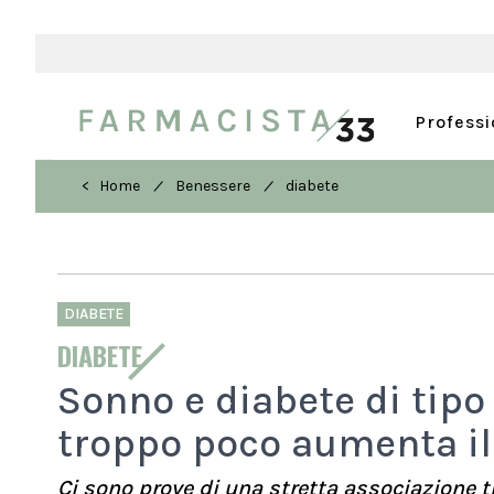
Profess
/
/
< Home
Benessere
diabete
DIABETE
DIABETE
Sonno e diabete di tipo
troppo poco aumenta il
Ci sono prove di una stretta associazione tr