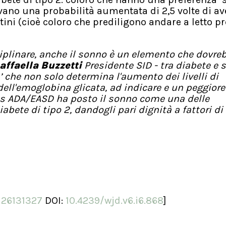
vevano una probabilità aumentata di 2,5 volte di av
utini (cioè coloro che prediligono andare a letto p
sciplinare, anche il sonno è un elemento che dovre
affaella Buzzetti
Presidente SID - tra diabete e 
a’ che non solo determina l'aumento dei livelli di
ell'emoglobina glicata, ad indicare e un peggiore
us ADA/EASD ha posto il sonno come una delle
bete di tipo 2, dandogli pari dignità a fattori di 
:
26131327
DOI:
10.4239/wjd.v6.i6.868
]