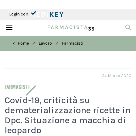
Login con
Toggle
navigation
/
/
< Home
Lavoro
Farmacisti
24 Marzo 2020
FARMACISTI
Covid-19, criticità su
dematerializzazione ricette in
Dpc. Situazione a macchia di
leopardo