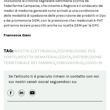
risoluzione le criticità segnalate settimana scorsa da
Federfarma Campania, che insieme a Regione e il sindacato dei
medici di medicina generale sono arrivati a una condivisione
delle modalità di spedizione delle prescrizione dei prodotti in Dpc
e dei promemoria DEM, con la previsione che i medicinali A-PHT
potranno essere prescritti anche su ricetta DEM per la DPC.
Francesca Giani
TAG:
RICETTA ELETTRONICA
DISTRIBUZIONE PER
,
CONTO
RICETTA DEMATERIALIZZATA
DISTRIBUZIONE
,
,
TERRITORIALE DEI FARMACI
CORONAVIRUS
COVID-19
,
,
Se l'articolo ti è piaciuto rimani in contatto con noi
sui nostri canali social seguendoci su: