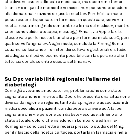
che devono essere allineati e modificati, ma occorrono tempi
tecnici» e in questo momento «i medici non possono procedere
alla dematerializzazione di questa ricetta». Perché il farmaco
possa essere dispensato in farmacia, in questi casi, serve «la
ricetta rossa in originale con timbro e firma del medico», mentre
«non sono valide fotocopie, messaggi E-mail, via App o fax. Lo
stesso vale per le ricette bianche e per i farmaci in classe C, per i
quali serve l'originale». A ogni modo, conclude la Fimmg Roma
«stiamo sollecitando i fornitori dei software gestionali di studio
ad adeguarsi il più velocemente possibile con la speranza che il
tutto sia concluso entro questa settimana».
Su Dpc variabilità regionale: l'allarme dei
diabetologi
Come già avevamo anticipato ieri, problematiche sono state
segnalate anche in merito alla Dpc, che presenta una situazione
diversa da regione a regione, tanto da spingere le associazioni di
medici specialisti e pazienti con diabete a scrivere ad Aifa, per
segnalare che «le persone con diabete - escluse, almeno allo
stato attuale, coloro che risiedono in Lombardia ed Emilia-
Romagna - sono costrette a recarsi presso lo studio del Mmg
per il rilascio della ricetta cartacea, portarla in farmacia e nella