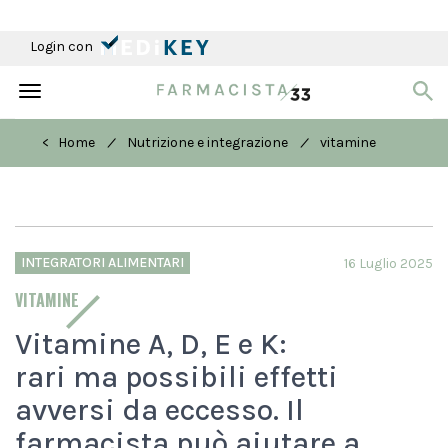
Login con
Toggle
navigation
/
/
< Home
Nutrizione e integrazione
vitamine
INTEGRATORI ALIMENTARI
16 Luglio 2025
VITAMINE
Vitamine A, D, E e K:
rari ma possibili effetti
avversi da eccesso. Il
farmacista può aiutare a