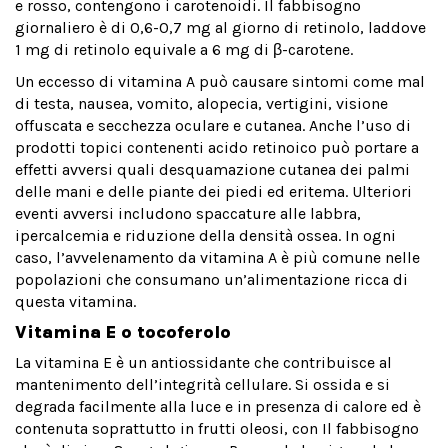
e rosso, contengono i carotenoidi. Il fabbisogno
giornaliero è di 0,6-0,7 mg al giorno di retinolo, laddove
1 mg di retinolo equivale a 6 mg di β-carotene.
Un eccesso di vitamina A può causare sintomi come mal
di testa, nausea, vomito, alopecia, vertigini, visione
offuscata e secchezza oculare e cutanea. Anche l’uso di
prodotti topici contenenti acido retinoico può portare a
effetti avversi quali desquamazione cutanea dei palmi
delle mani e delle piante dei piedi ed eritema. Ulteriori
eventi avversi includono spaccature alle labbra,
ipercalcemia e riduzione della densità ossea. In ogni
caso, l’avvelenamento da vitamina A è più comune nelle
popolazioni che consumano un’alimentazione ricca di
questa vitamina.
Vitamina E o tocoferolo
La vitamina E è un antiossidante che contribuisce al
mantenimento dell’integrità cellulare. Si ossida e si
degrada facilmente alla luce e in presenza di calore ed è
contenuta soprattutto in frutti oleosi, con Il fabbisogno