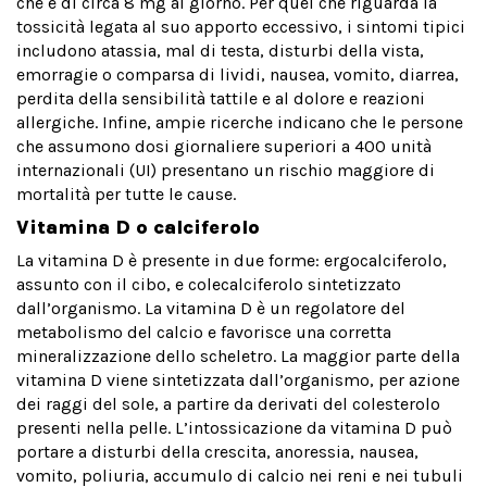
che è di circa 8 mg al giorno. Per quel che riguarda la
tossicità legata al suo apporto eccessivo, i sintomi tipici
includono atassia, mal di testa, disturbi della vista,
emorragie o comparsa di lividi, nausea, vomito, diarrea,
perdita della sensibilità tattile e al dolore e reazioni
allergiche. Infine, ampie ricerche indicano che le persone
che assumono dosi giornaliere superiori a 400 unità
internazionali (UI) presentano un rischio maggiore di
mortalità per tutte le cause.
Vitamina D o calciferolo
La vitamina D è presente in due forme: ergocalciferolo,
assunto con il cibo, e colecalciferolo sintetizzato
dall’organismo. La vitamina D è un regolatore del
metabolismo del calcio e favorisce una corretta
mineralizzazione dello scheletro. La maggior parte della
vitamina D viene sintetizzata dall’organismo, per azione
dei raggi del sole, a partire da derivati del colesterolo
presenti nella pelle. L’intossicazione da vitamina D può
portare a disturbi della crescita, anoressia, nausea,
vomito, poliuria, accumulo di calcio nei reni e nei tubuli