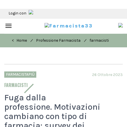
Login con
Toggle
navigation
/
/
< Home
Professione Farmacista
farmacisti
FARMACISTAPIÙ
26 Ottobre 2023
FARMACISTI
Fuga dalla
professione. Motivazioni
cambiano con tipo di
farmacia: survey dei