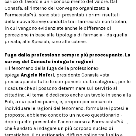
carico di lavoro e un riconoscimento del valore. Dal
Conasfa, all’interno del Convegno organizzato a
FarmacistaPiù, sono stati presentati i primi risultati
della nuova Survey condotta tra i farmacisti non titolari,
in cui vengono evidenziate anche le differenze di
percezione in base alla tipologia di farmacia - da quella
privata, alle Speciali, sino alle catene.
Fuga dalla professione sempre più preoccupante. La
survey del Conasfa indaga le ragioni
«Il fenomeno della fuga della professione»
spiega
Angela Noferi
, presidente Conasfa «sta
preoccupando tutte le componenti della categoria, per le
ricadute che si possono determinare sul servizio al
cittadino. Al tema, è dedicato anche un tavolo in seno alla
Fofi, a cui partecipiamo, e, proprio per cercare di
individuare le ragioni del fenomeno, formulare ipotesi e
proposte, abbiamo condotto un nuovo questionario -
dopo quello presentato l’anno scorso a FarmacistaPiù -,
che è andato a indagare un più corposo nucleo di
tematiche». Il questionario, diffuso online tra luglio e