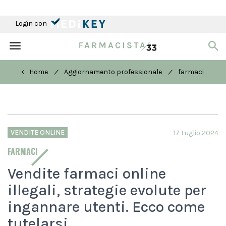
Login con
Toggle
navigation
/
/
< Home
Aggiornamento professionale
farmaci
VENDITE ONLINE
17 Luglio 2024
FARMACI
Vendite farmaci online
illegali, strategie evolute per
ingannare utenti. Ecco come
tutelarsi