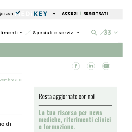
gin con
»
ACCEDI
|
REGISTRATI
alimenti
Speciali e servizi
ovembre 2011
Resta aggiornato con noi!
La tua risorsa per news
mediche, riferimenti clinici
io di
e formazione.