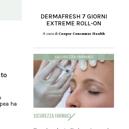
DERMAFRESH 7 GIORNI
EXTREME ROLL-ON
A cura di
Cooper Consumer Health
SICUREZZA FARMACI
nto
a
pea ha
SICUREZZA FARMACI