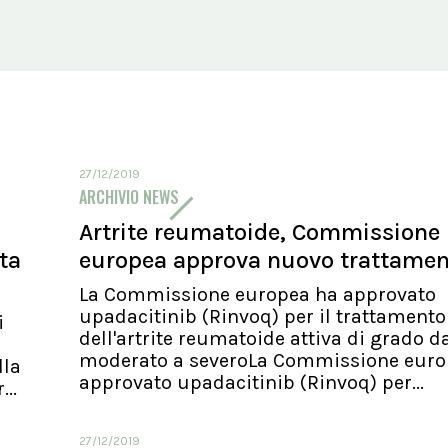
27/12/2019
ARCHIVIO NEWS
Artrite reumatoide, Commissione
ita
europea approva nuovo trattame
La Commissione europea ha approvato
upadacitinib (Rinvoq) per il trattamento
i
dell'artrite reumatoide attiva di grado d
moderato a severoLa Commissione euro
lla
approvato upadacitinib (Rinvoq) per...
..
27/12/2019