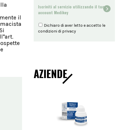
lla
Iscriviti al servizio utilizzando il tuo
account Medikey
mente il
armacista
Dichiaro di aver letto e accetto le
Si
condizioni di
privacy
''art.
sospette
le
AZIENDE