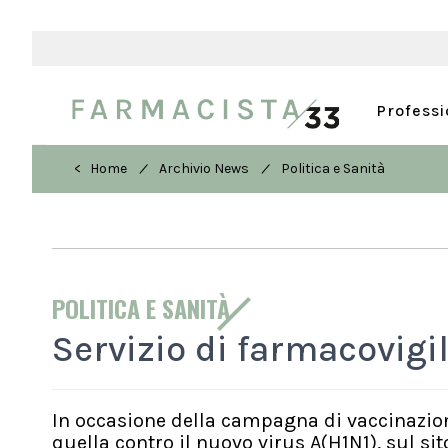
Profess
/
/
< Home
Archivio News
Politica e Sanità
POLITICA E SANITÀ
Servizio di farmacovigi
In occasione della campagna di vaccinazione 
quella contro il nuovo virus A(H1N1), sul sit