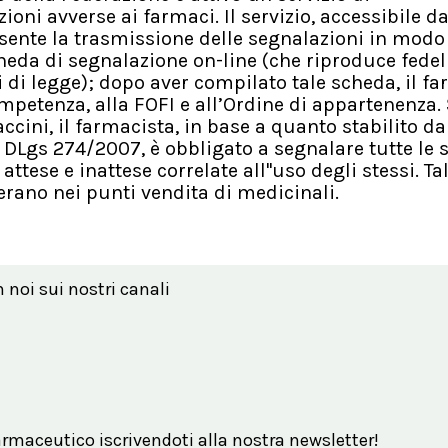
oni avverse ai farmaci. Il servizio, accessibile da
nsente la trasmissione delle segnalazioni in modo
eda di segnalazione on-line (che riproduce fedel
di legge); dopo aver compilato tale scheda, il f
ompetenza, alla FOFI e all’Ordine di appartenenza. 
cini, il farmacista, in base a quanto stabilito dall
DLgs 274/2007, è obbligato a segnalare tutte le 
attese e inattese correlate all''uso degli stessi. Ta
rano nei punti vendita di medicinali.
n noi sui nostri canali
maceutico iscrivendoti alla nostra newsletter!