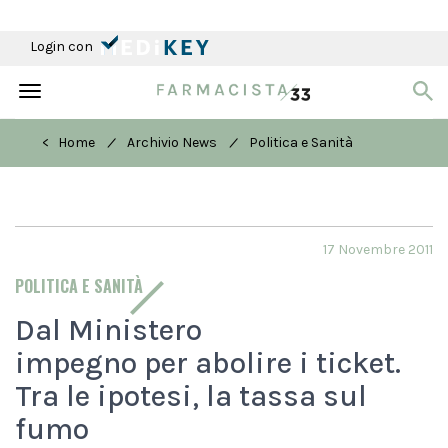
Login con
Toggle
navigation
/
/
< Home
Archivio News
Politica e Sanità
17 Novembre 2011
POLITICA E SANITÀ
Dal Ministero
impegno per abolire i ticket.
Tra le ipotesi, la tassa sul
fumo